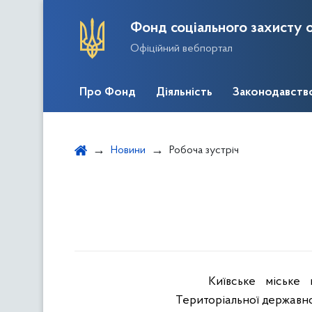
Фонд соціального захисту о
Офіційний вебпортал
Про Фонд
Діяльність
Законодавств
Новини
Робоча зустріч
Київське міське 
Територіальної державної