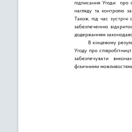
підписання Угоди
про 
нагляду та контролю за
Також, під час зустрічі
забезпеченню відкритос
додержанням законодавст
В кінцевому резуль
Угоду про співробітниц
забезпечувати
викона
фізичними можливостям