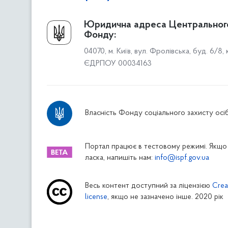
Про Фонд
Юридична адреса Центральног
Фонду:
Керівництво
04070, м. Київ, вул. Фролівська, буд. 6/8,
Структура Фонду
ЄДРПОУ 00034163
Територіальні відділення
Вінницьке відділення
Волинське відділення
Власність Фонду соціального захисту осіб
Дніпропетровське відділення
Донецьке відділення
Житомирське відділення
Портал працює в тестовому режимі. Якщо 
ласка, напишіть нам:
info@ispf.gov.ua
Закарпатське відділення
Запорізьке відділення
Весь контент доступний за ліцензією
Crea
Івано-Франківське відділення
license
, якщо не зазначено інше. 2020 рік
Київське міське відділення
Київське обласне відділення