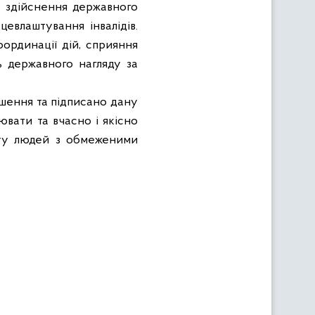
і здійснення державного
евлаштування інвалідів.
оординації дій, сприяння
ь державного нагляду за
рішення та підписано дану
вати та вчасно і якісно
сту людей з обмеженими