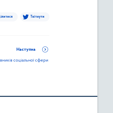
ілитися
Твітнути
Наступна
івників соціальної сфери