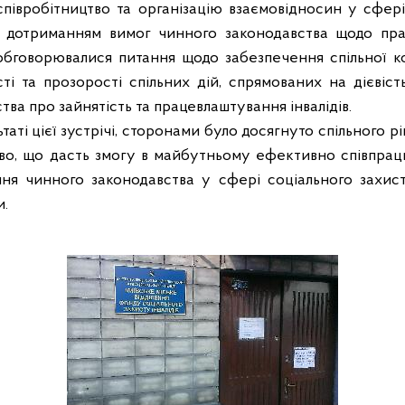
співробітництво та організацію взаємовідносин у сфер
 дотриманням вимог чинного законодавства щодо прац
 обговорювалися питання щодо забезпечення спільної к
ті та прозорості спільних дій, спрямованих на дієвіст
ва про зайнятість та працевлаштування інвалідів.
таті цієї зустрічі, сторонами було досягнуто спільного 
тво, що дасть змогу в майбутньому ефективно співпрацю
ння чинного законодавства у сфері соціального захи
и.