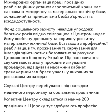
Міжнародної організації праці, провідних
реабілітаційних установ європейський країн, має
навчально-методичну та матеріально-технічну бази,
оснащений за принципами безбар’єрності та
всюдидоступності.
Фонд соціального захисту інвалідів упродовж
багатьох років плідно співпрацює з Центром, надає
йому всебічну допомогу та сприяє у розвитку
матеріально-технічної бази. Всі заходи з професійної
реабілітації, в т.ч. проживання та харчування для
інвалідів здійснюється безоплатно за рахунок
Державного бюджету України. Під час навчання
слухачі мають змогу проходити лікувальні
процедури, відвідувати масажний кабінет,
тренажерний зал, брати участь у виховних та
розважальних заходах.
С
лухачі
Центру перебувають
під наглядом
медичного персоналу та соціальних працівників.
Колектив Центру складається
із майже 200
працівників
.
Щороку тут здобувають професію