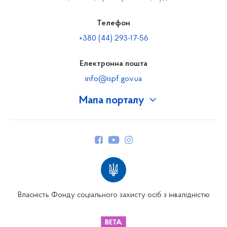
Телефон
+380 (44) 293-17-56
Електронна пошта
info@ispf.gov.ua
Мапа порталу
Про Фонд
Керівництво
Структура Фонду
Територіальні відділення
Вінницьке відділення
Волинське відділення
Власність Фонду соціального захисту осіб з інвалідністю
Дніпропетровське відділення
Донецьке відділення