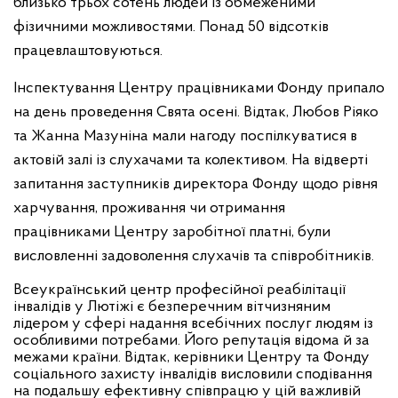
близько трьох сотень людей із обмеженими
фізичними можливостями. Понад 50 відсотків
працевлаштовуються.
Інспектування Центру працівниками Фонду припало
на день проведення Свята осені. Відтак, Любов Ріяко
та Жанна Мазуніна мали нагоду поспілкуватися в
актовій залі із слухачами та колективом. На відверті
запитання заступників директора Фонду щодо рівня
харчування, проживання чи отримання
працівниками Центру заробітної платні, були
висловленні задоволення слухачів та співробітників.
Всеукраїнський центр професійної реабілітації
інвалідів у Лютіжі є безперечним вітчизняним
лідером у сфері надання всебічних послуг людям із
особливими потребами. Його репутація відома й за
межами країни. Відтак, керівники Центру та Фонду
соціального захисту інвалідів висловили сподівання
на подальшу ефективну співпрацю у цій важливій