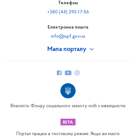
Телефон
+380 (44) 293-17-56
Електронна пошта
info@ispf.gov.ua
Мапа порталу
Про Фонд
Керівництво
Структура Фонду
Територіальні відділення
Вінницьке відділення
Волинське відділення
Власність Фонду соціального захисту осіб з інвалідністю
Дніпропетровське відділення
Донецьке відділення
Житомирське відділення
Портал працює в тестовому режимі. Якщо ви маєте