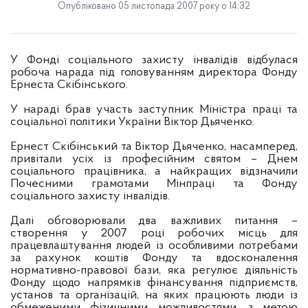
Опубліковано 05 листопада 2007 року о 14:32
У Фонді соціального захисту інвалідів відбулася
робоча нарада під головуванням директора Фонду
Ернеста Скібінського.
У нараді брав участь заступник Міністра праці та
соціальної політики України Віктор Дьяченко.
Ернест Скібінський та Віктор Дьяченко, насамперед,
привітали усіх із професійним святом – Днем
соціального працівника, а найкращих відзначили
Почесними грамотами Мінпраці та Фонду
соціального захисту інвалідів.
Далі обговорювали два важливих питання –
створення у 2007 році робочих місць для
працевлаштування людей із особливими потребами
за рахунок коштів Фонду та вдосконалення
нормативно-правової бази, яка регулює діяльність
Фонду щодо напрямків фінансування підприємств,
установ та організацій, на яких працюють люди із
обмеженими фізичними можливостями, з метою