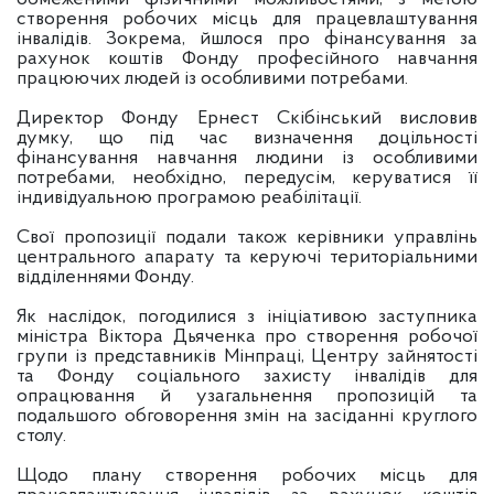
створення робочих місць для працевлаштування
інвалідів. Зокрема, йшлося про фінансування за
рахунок коштів Фонду професійного навчання
працюючих людей із особливими потребами.
Директор Фонду Ернест Скібінський висловив
думку, що під час визначення доцільності
фінансування навчання людини із особливими
потребами, необхідно, передусім, керуватися її
індивідуальною програмою реабілітації.
Свої пропозиції подали також керівники управлінь
центрального апарату та керуючі територіальними
відділеннями Фонду.
Як наслідок, погодилися з ініціативою заступника
міністра Віктора Дьяченка про створення робочої
групи із представників Мінпраці, Центру зайнятості
та Фонду соціального захисту інвалідів для
опрацювання й узагальнення пропозицій та
подальшого обговорення змін на засіданні круглого
столу.
Щодо плану створення робочих місць для