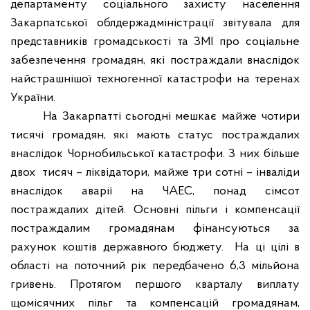
департаменту соціального захисту населення
Закарпатської облдержадміністрації звітувала для
представників громадськості та ЗМІ про соціальне
забезпечення громадян, які постраждали внаслідок
найстрашнішої техногенної катастрофи на теренах
України.
На Закарпатті сьогодні мешкає майже чотири
тисячі громадян, які мають статус постраждалих
внаслідок Чорнобильської катастрофи.
З них більше
двох тисяч – ліквідатори, майже три сотні – інваліди
внаслідок аварії на ЧАЕС, понад сімсот
постраждалих дітей.
Основні пільги і компенсації
постраждалим громадянам фінансуються за
рахунок коштів державного бюджету. На ці цілі
в
області на
поточн
ий
р
ік
передбачено 6,3 мільйона
гривень. Протягом першого кварталу виплату
щомісячних пільг та компенсацій громадянам,