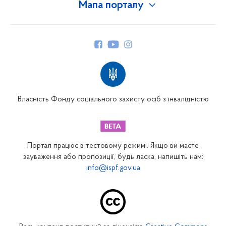
Мапа порталу
Про Фонд
Керівництво
Структура Фонду
Територіальні відділення
Вінницьке відділення
Волинське відділення
Власність Фонду соціального захисту осіб з інвалідністю
Дніпропетровське відділення
Донецьке відділення
Житомирське відділення
Портал працює в тестовому режимі. Якщо ви маєте
Закарпатське відділення
зауваження або пропозиції, будь ласка, напишіть нам:
info@ispf.gov.ua
Запорізьке відділення
Івано-Франківське відділення
Київське міське відділення
Київське обласне відділення