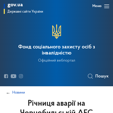
gov.ua
Меню
Державні сайти України
Фонд соціального захисту осіб з
інвалідністю
Офіційний вебпортал
Пошук
Новини
Річниця аварії на