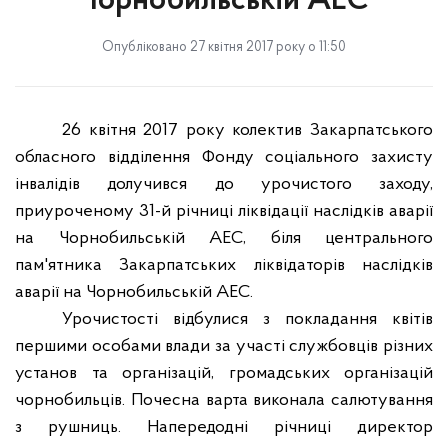
Чорнобильській АЕС
Опубліковано 27 квітня 2017 року о 11:50
26 квітня 2017 року колектив Закарпатського
обласного відділення Фонду соціального захисту
інвалідів долучився до урочистого заходу,
приуроченому 31-й річниці ліквідації наслідків аварії
на Чорнобильській АЕС, біля центрального
пам'ятника Закарпатських ліквідаторів наслідків
аварії на Чорнобильській АЕС.
Урочистості відбулися з покладання квітів
першими особами влади за участі службовців різних
установ та організацій, громадських організацій
чорнобильців. Почесна варта виконала салютування
з рушниць. Напередодні річниці директор