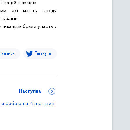
ізацій інвалідів.
ми, які мають нагоду
 країни.
інвалідів брали участь у
ілитися
Твітнути
Наступна
а робота на Рівненщині