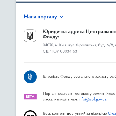
Мапа порталу
Про Фонд
Юридична адреса Центральног
Фонду:
Керівництво
04070, м. Київ, вул. Фролівська, буд. 6/8,
Структура Фонду
ЄДРПОУ 00034163
Територіальні відділення
Вінницьке відділення
Волинське відділення
Власність Фонду соціального захисту осіб
Дніпропетровське відділення
Донецьке відділення
Житомирське відділення
Портал працює в тестовому режимі. Якщо 
ласка, напишіть нам:
info@ispf.gov.ua
Закарпатське відділення
Запорізьке відділення
Весь контент доступний за ліцензією
Crea