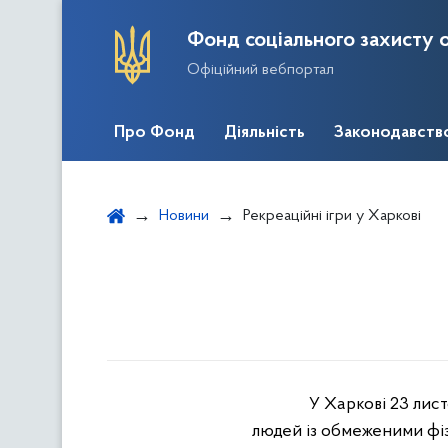
Фонд соціального захисту о
Офіційний вебпортал
Про Фонд
Діяльність
Законодавств
Новини
Рекреаційні ігри у Харкові
У Харкові 23 лис
людей із обмеженими фі