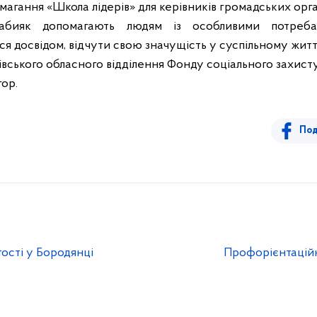
магання «Школа лідерів» для керівників громадських орган
абияк допомагають людям із особливими потреба
ся досвідом, відчути свою значущість у суспільному житті
вського обласного відділення Фонду соціального захисту 
гор.
Под
ості у Бородянці
Профорієнтаційн