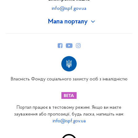
info@ispf.gov.ua
Мапа порталу
Про Фонд
Керівництво
Структура Фонду
Територіальні відділення
Вінницьке відділення
Волинське відділення
Власність Фонду соціального захисту осіб з інвалідністю
Дніпропетровське відділення
Донецьке відділення
Житомирське відділення
Портал працює в тестовому режимі. Якщо ви маєте
Закарпатське відділення
зауваження або пропозиції, будь ласка, напишіть нам:
info@ispf.gov.ua
Запорізьке відділення
Івано-Франківське відділення