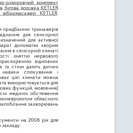
ьно-оздоровчий комплект
в, бігова доріжка
KETLER
 вібромасажер
KETLER,
и придбанню тринажерів
бладнання для сенсорної
ризначений для активної
 Апарат допомагає хворим
ання в сенсорній кімнаті
сті, зняттю нервового
, прискоренню відновних
га та стіни дають дитині
 навики спілкування і
овах цієї кімнати можна
ата використовується для
ухових функцій, мовлення)
сні медичні обстеження
сихоневрологом обласного
 запобігання захворювань
ументи на 2008 рік для
 закладу.