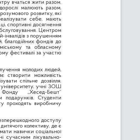
нтру вчаться жити разом.
 дорослі малюють разом,
 розумового розвитку, які
реалізувати себе, мають
аці, спортивні досягнення
ообслуговування. Центром
ей-інвалідів з порушенням
й, благодійних фондів до
міському та обласному
ному фестивалі за участю
учення молодих людей,
яє створити можливість
зувати спільне дозвілля.
о університету, учні ЗОШ
онду „Хесед-Бешт”
ям подарунків. Студенти
ету проходять виробничу
езперешкодного доступу
дитячого колективу, де є
имати навички соціальної
і сучасним лікувально-