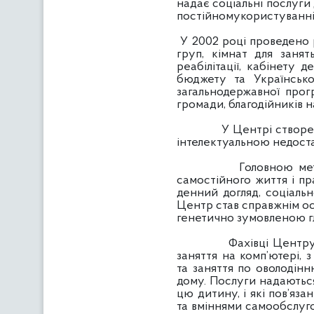
надає соціальні послуги 
постійномукористуванні
У 2002 році проведено 
груп, кімнат для занят
реабілітації, кабінету
бюджету та Українсько
загальнодержавної прог
громади, благодійників н
У Центрі створено умов
інтелектуальною недоста
Головною мет
самостійного життя і пр
денний догляд, соціальн
Центр став справжнім осе
генетично зумовленою г
Фахівці Центру надают
заняття на комп’ютері, з
та заняття по оволодінн
дому. Послуги надаються
цю дитину, і які пов’яз
та вміннями самообслуг