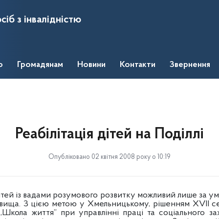
сіб з інвалідністю
о
Громадянам
Новини
Контакти
Звернення
Реабілітація дітей на Поділлі
Опубліковано 02 квітня 2008 року о 10:19
тей із вадами розумового розвитку можливий лише за у
вища. З цією метою у Хмельницькому, рішенням ХVII се
Школа життя” при управлінні праці та соціального з