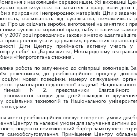
айомлення з навколишнім середовищем. Усі вихованці Це
ироко практикується на заняттях з праці, коли діти і
би з природних і неприродних матеріалів. Діти з вадами
тність, ізольованість від суспільства, неможливість 
л. Про це свідчать вироби, виготовлені на заняттях з пр
ні ними суспільно-корисної праці, набуті навички сам
я” у 2007 році проводились заходи з метою адаптації діт
 та привернення уваги державних, приватних організаці
ідності. Діти Центру приймають активну участь у 
овір у себе” та „Барви життя”, Міжнародному театраль
ебами «Непротоптана стежина”.
обота по залученню до співпраці волонтерів. Зал
оїм ровесникам, до реабілітаційного процесу дозвол
соціумі моделі поведінки, манеру спілкування, органі
ентів гуманітарно-педагогічної академії, Національног
назії №2, представники Благодійного Ф
 різноманітні заходи для дітей-інвалідів із врученн
у соціальних технологій та Національного університ
 закладами.
ості реабілітаційних послуг створено умови для б
іщення Центру та належні умови для залучення дитини до 
ності, подолати психологічний бар’єр замкнутості, отр
я та самообслуговування. Приміщення Центру обладнан