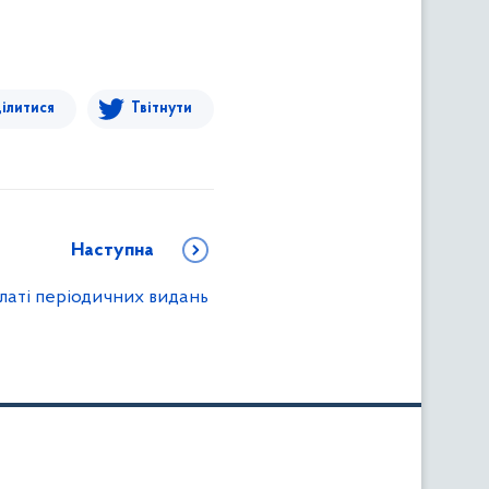
ілитися
Твітнути
Наступна
латі періодичних видань