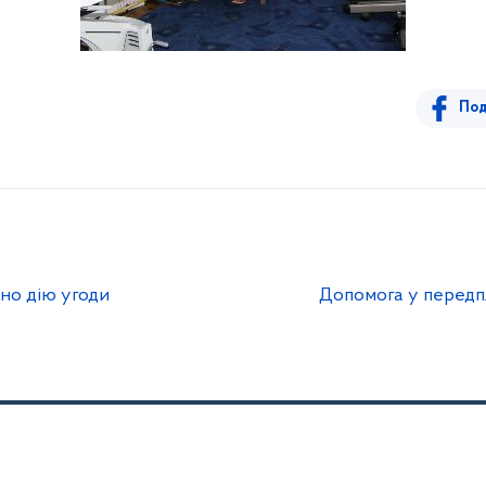
Под
но дію угоди
Допомога у передп