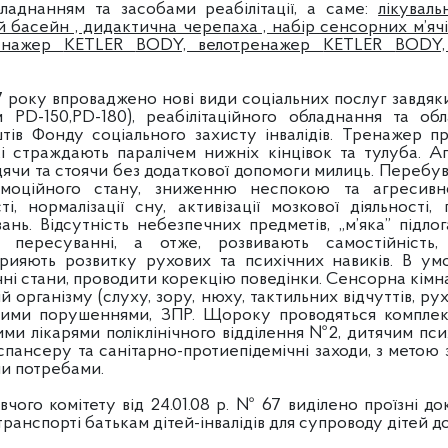
ладнанням та засобами реабілітації, а саме:
лікувал
й басейн , дидактична черепаха , набір сенсорних м’ячі
ренажер
KETLER
BODY, велотренажер
KETLER
BODY,
у впроваджено нові види соціальних послуг завдяк
м Р
D-150,РD-180), реабілітаційного обладнання та о
тів Фонду соціального захисту інвалідів. Тренажер п
 які страждають паралічем нижніх кінцівок та тулуба.
чи та стоячи без додаткової допомоги милиць. Перебув
оційного стану, зниженню неспокою та агресивно
і, нормалізації сну, активізації мозкової діяльності
ань. Відсутність небезпечних предметів, „м’яка” підло
 пересуванні, а отже, розвивають самостійність,
рияють розвитку рухових та психічних навиків. В ум
чні стани, проводити корекцію поведінки. Сенсорна кімн
й організму (слуху, зору, нюху, тактильних відчуттів, р
чними порушеннями, ЗПР. Щороку проводяться комплек
ними лікарями поліклінічного відділення №2, дитячим п
пансеру та санітарно-протиепідемічні заходи, з метою
ми потребами.
омітету від 24.01.08 р. № 67 виділено проїзні док
ранспорті батькам дітей-інвалідів для супроводу дітей до