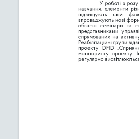
У роботі з розумово в
навчання, елементи рі
підвищують свій фах
впроваджують нові форми
обласні семінари та 
представниками управлі
спрямованих на активну 
Реабілітаційні групи від
проекту
DFID „Сприянн
моніторингу проекту. 
регулярно висвітлюються