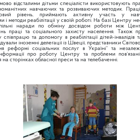
ідсталими дітьми спеціалісти використовують прак
зноманітних навчаючих та розвиваючих методик. Прац
овий рівень, приймають активну участь у нав
 і методи реабілітації у своїй роботі. На базі Центру 
спільні наради по обміну досвідом роботи між Цен
нь праці та соціального захисту населення. Також п
співпрацю та допомогу в реабілітації дітей-інвалідів та
відували іноземні делегації із Швеції, представники Світо
я реформі соціальних послуг в Україні” та незалеж
Інформації про роботу Центру та проблеми пов’язані
 на сторінках обласної преси та на телебаченні.