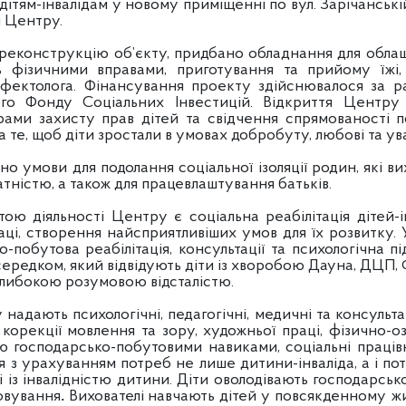
дітям-інвалідам у новому приміщенні по вул. Зарічанські
 Центру.
реконструкцію об’єкту, придбано обладнання для облаш
ь фізичними вправами, приготування та прийому їжі,
 дефектолога. Фінансування проекту здійснювалося за р
го Фонду Соціальних Інвестицій. Відкриття Центру
рами захисту прав дітей та свідчення спрямованості по
а те, щоб діти зростали в умовах добробуту, любові та ув
и для подолання соціальної ізоляції родин, які вихов
тністю, а також для працевлаштування батьків.
ою діяльності Центру є соціальна реабілітація дітей-інв
аці, створення найсприятливіших умов для їх розвитку.
о-побутова реабілітація, консультації та психологічна п
редком, який відвідують діти із хворобою Дауна, ДЦП, Ф
либокою розумовою відсталістю.
ь психологічні, педагогічні, медичні та консультати
 корекції мовлення та зору, художньої праці, фізично-о
ю господарсько-побутовими навиками, соціальні праців
 з урахуванням потреб не лише дитини-інваліда, а і по
ані із інвалідністю дитини. Діти оволодівають господарс
овування
.
Вихователі навчають дітей у повсякденному жит