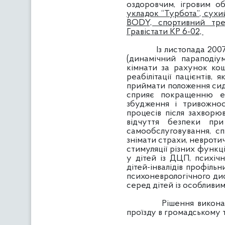
оздоровчим, ігровим об
укладок “Турбота”, сухи
BODY, спортивний т
Гравістати КР 6-02,
Із листопада 2007 рок
(динамічний параподіу
кімнати за рахунок кош
реабілітації пацієнтів,
приймати положення сидя
сприяє покращенню ем
збудження і тривожност
процесів після захворюв
відчуття безпеки при
самообслуговування, сп
знімати страхи, невроти
стимуляції різних функці
у дітей із ДЦП, психі
дітей-інвалідів профіль
психоневрологічного дис
серед дітей із особливи
Рішення виконавчого к
проїзду в громадському т