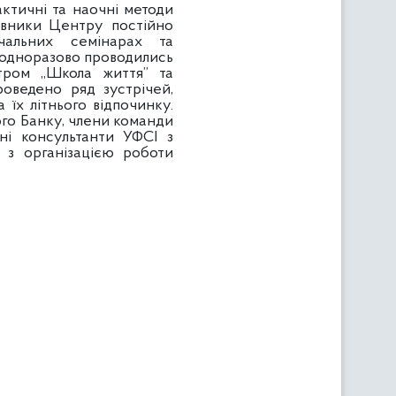
тичні та наочні методи
івники Центру постійно
чальних семінарах та
неодноразово проводились
тром „Школа життя” та
роведено ряд зустрічей,
 їх літнього відпочинку.
вого Банку, члени команди
ні консультанти УФСІ з
 з організацією роботи