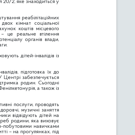
й 20/2, яке знаходиться у
тування реабілітаційних
 двох кімнат соціальної
ахунок коштів місцевого
 – це реальне втілення
тенціалу органів влади,
аги.
ують дітей-інвалідів із
алідів, підготовка їх до
 У Центрі забезпечується
ідтримка родин. Сьогодні
енілкетонурія, а також із
вні послуги, проводять
здоровчі, музичні заняття
ники відвідують дітей на
треб родини, яка виховує
ько-побутовими навичками
ті – на прогулянках, під