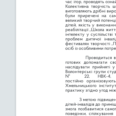
час ігор, проводять озн
Колективна творчість ш
виготовляють дрібні виро
були приречені на само
великий творчий потенціа
дітей, якість у виконан
реабілітації „Школа житт
інтелекту у суспільстві
проблем дитячої інвал
фестивалях творчості „П
осіб із особливими потр
Проводиться велика р
готових допомагати св
наслідувати прийняті у 
Волонтерські групи студ
№ 22, НВК-4, гім
постійно організовують
Хмельницького інститут
практику згідно угод між
З метою підвищення як
дітей-інвалідів до прим
змога позбавитися самот
поведінки, спілкуванн