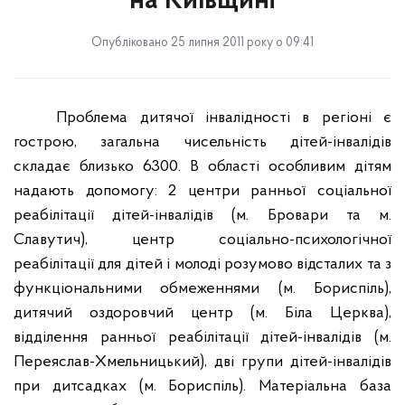
на Київщині
Опубліковано 25 липня 2011 року о 09:41
Проблема дитячої інвалідності в регіон
і
є
гострою, загальна чисельність дітей-інвалідів
складає близько 6300. В області особливим дітям
надають допомогу: 2 центри ранньої соціальної
реабілітації дітей-інвалідів (м. Бровари та м.
Славутич), центр соціально-психологічної
реабілітації для дітей і молоді розумово відсталих та з
функціональними обмеженнями (м. Бориспіль),
дитячий оздоровчий центр (м. Біла Церква),
відділення ранньої реабілітації дітей-інвалідів (м.
Переяслав-Хмельницький), дві групи дітей-інвалідів
при дитсадках (м. Бориспіль). Матеріальна база