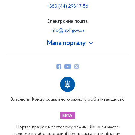
+380 (44) 293-17-56
Електронна пошта
info@ispf.gov.ua
Мапа порталу
Про Фонд
Керівництво
Структура Фонду
Територіальні відділення
Вінницьке відділення
Волинське відділення
Власність Фонду соціального захисту осіб з інвалідністю
Дніпропетровське відділення
Донецьке відділення
Житомирське відділення
Портал працює в тестовому режимі. Якщо ви маєте
Закарпатське відділення
зауваження або пропозиції, будь ласка, напишіть нам: