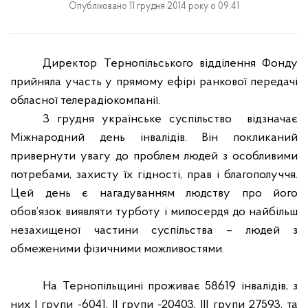
Опубліковано 11 грудня 2014 року о 09:41
Директор Тернопільського відділення Фонду
прийняла участь у прямому ефірі ранкової передачі
обласної телерадіокомпанії.
З грудня українське суспільство відзначає
Міжнародний день інвалідів. Він покликаний
привернути увагу до проблем людей з особливими
потребами, захисту їх гідності, прав і благополуччя.
Цей день є нагадуванням людству про його
обов’язок виявляти турботу і милосердя до найбільш
незахищеної частини суспільства – людей з
обмеженими фізичними можливостями.
На Тернопільщині проживає 58619 інвалідів, з
них І групи -6041, ІІ групи -20403, ІІІ групи 27593, та