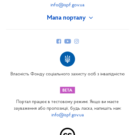
info@ispf.gov.ua
Мапа порталу
Про Фонд
Керівництво
Структура Фонду
Територіальні відділення
Вінницьке відділення
Волинське відділення
Власність Фонду соціального захисту осіб з інвалідністю
Дніпропетровське відділення
Донецьке відділення
Житомирське відділення
Портал працює в тестовому режимі. Якщо ви маєте
Закарпатське відділення
зауваження або пропозиції, будь ласка, напишіть нам:
info@ispf.gov.ua
Запорізьке відділення
Івано-Франківське відділення