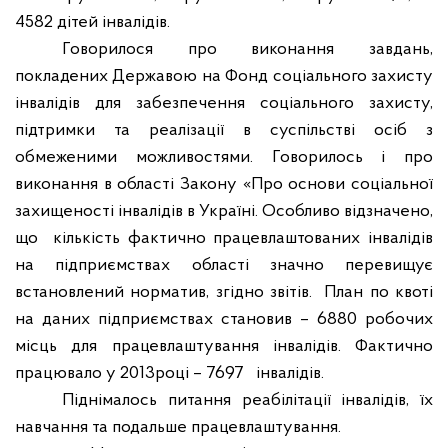
4582 дітей інвалідів.
Говорилося про виконання завдань,
покладених Державою на Фонд соціального захисту
інвалідів для забезпечення соціального захисту,
підтримки та реалізації в суспільстві осіб з
обмеженими можливостями. Говорилось і про
виконання в області Закону «Про основи соціальної
захищеності інвалідів в Україні. Особливо відзначено,
що
кількість фактично працевлаштованих інвалідів
на підприємствах області значно перевищує
встановлений норматив, згідно звітів.
План по квоті
на даних підприємствах становив –
6880
робочих
місць для працевлаштування інвалідів. Фактично
працювало у 201
3
році – 76
97
інвалідів.
Піднімалось питання реабілітації інвалідів, їх
навчання та подальше працевлаштування.