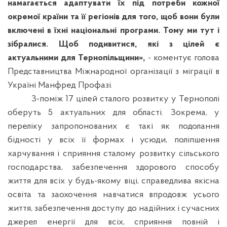
намагається адаптувати їх під потреби кожної
окремої країни та її регіонів для того, щоб вони були
включені в їхні національні програми. Тому ми тут і
зібралися. Щоб подивитися, які з цілей є
актуальними для Тернопільщини»,
- коментує голова
Представництва Міжнародної організації з міграції в
Україні Манфред Профазі.
З-поміж 17 цілей сталого розвитку у Тернополі
оберуть 5 актуальних для області. Зокрема, у
переліку запропонованих є такі як подолання
бідності у всіх її формах і усюди, поліпшення
харчування і сприяння сталому розвитку сільського
господарства, забезпечення здорового способу
життя для всіх у будь-якому віці, справедлива якісна
освіта та заохочення навчатися впродовж усього
життя, забезпечення доступу до надійних і сучасних
джерел енергії для всіх, сприяння повній і