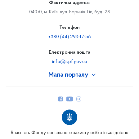
Фактична адреса:
04070, м. Київ, вул. Боричів Тік, буд. 28
Телефон
+380 (44) 293-17-56
Електронна пошта
info@ispf.gov.ua
Мапа порталу
Про Фонд
Керівництво
Структура Фонду
Територіальні відділення
Вінницьке відділення
Волинське відділення
Власність Фонду соціального захисту осіб з інвалідністю
Дніпропетровське відділення