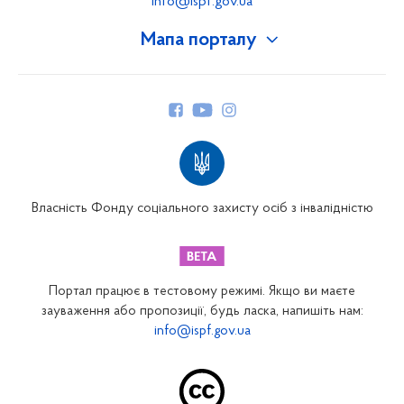
info@ispf.gov.ua
Мапа порталу
Про Фонд
Керівництво
Структура Фонду
Територіальні відділення
Вінницьке відділення
Волинське відділення
Власність Фонду соціального захисту осіб з інвалідністю
Дніпропетровське відділення
Донецьке відділення
Житомирське відділення
Портал працює в тестовому режимі. Якщо ви маєте
Закарпатське відділення
зауваження або пропозиції, будь ласка, напишіть нам:
info@ispf.gov.ua
Запорізьке відділення
Івано-Франківське відділення
Київське міське відділення