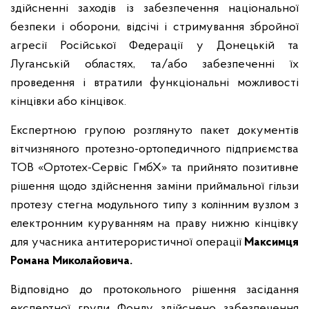
здійсненні заходів із забезпечення національної
безпеки і оборони, відсічі і стримування збройної
агресії Російської Федерації у Донецькій та
Луганській областях, та/або забезпеченні їх
проведення і втратили функціональні можливості
кінцівки або кінцівок.
Експертною групою розглянуто пакет документів
вітчизняного протезно-ортопедичного підприємства
ТОВ «Ортотех-Сервіс ГмбХ» та прийнято позитивне
рішення щодо здійснення заміни приймальної гільзи
протезу стегна модульного типу з колінним вузлом з
електронним куруванням на праву нижню кінцівку
для учасника антитерористичної операції
Максимця
Романа Миколайовича.
Відповідно до протокольного рішення засідання
експертної групи Фонду здійснено забезпечення