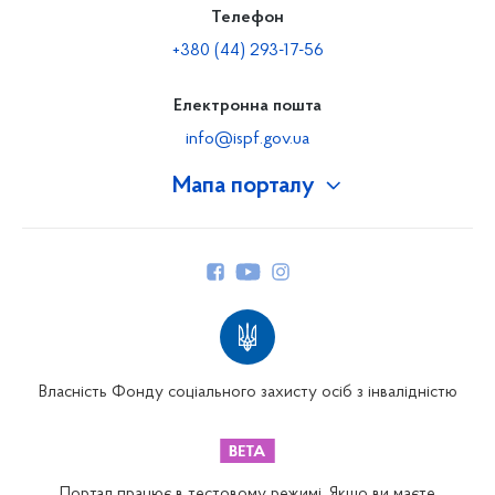
Телефон
+380 (44) 293-17-56
Електронна пошта
info@ispf.gov.ua
Мапа порталу
Про Фонд
Керівництво
Структура Фонду
Територіальні відділення
Вінницьке відділення
Волинське відділення
Власність Фонду соціального захисту осіб з інвалідністю
Дніпропетровське відділення
Донецьке відділення
Житомирське відділення
Портал працює в тестовому режимі. Якщо ви маєте