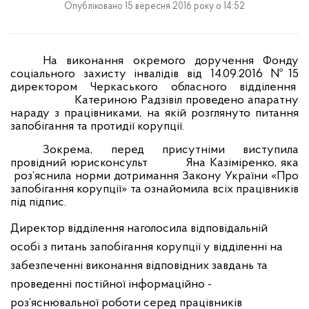
Опубліковано 15 вересня 2016 року о 14:52
На виконання окремого доручення Фонду
соціального захисту інвалідів від 14.09.2016 №15
директором
Черкаського
обласного відділення
Катериною Радзівіл проведено апаратну
нараду з працівниками, на якій розглянуто питання
запобігання та протидії корупції.
Зокрема, перед присутніми виступила
провідний юрисконсульт
Яна Казіміренко, яка
роз’яснила норми дотримання Закону України «Про
запобігання корупції» та ознайомила всіх працівників
під підпис.
Директор відділення наголосила відповідальній
особі з питань запобігання корупції у відділенні
на
забезпеченні виконання відповідних завдань та
проведенні постійної інформаційно -
роз’яснювальної роботи серед працівників