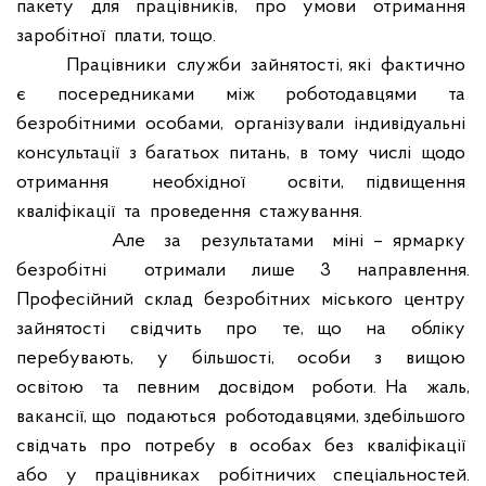
пакету
для
працівників,
про
умови
отримання
заробітної
плати, тощо.
Працівники
служби
зайнятості, які
фактично
є
посередниками
між
роботодавцями
та
безробітними
особами,
організували
індивідуальні
консультації
з
багатьох
питань,
в
тому
числі
щодо
отримання
необхідної
освіти, підвищення
кваліфікації
та
проведення
стажування.
Але
за
результатами
міні – ярмарку
безробітні
отримали
лише
3
направлення.
Професійний
склад
безробітних
міського
центру
зайнятості
свідчить
про
те, що
на
обліку
перебувають,
у
більшості,
особи
з
вищою
освітою
та
певним
досвідом
роботи. На
жаль,
вакансії, що
подаються
роботодавцями, здебільшого
свідчать
про
потребу
в
особах
без
кваліфікації
або
у
працівниках
робітничих
спеціальностей.