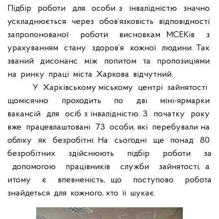
Підбір
роботи
для
особи з
інвалідністю
значно
ускладнюється
через
обов’язковість
відповідності
запропонованої
роботи
висновкам МСЕКів
з
урахуванням
стану
здоров’я
кожної
людини. Так
званий
дисонанс
між
попитом
та
пропозиціями
на
ринку
праці
міста
Харкова
відчутний.
У
Харківському міському
центрі
зайнятості
щомісячно
проходить
по
дві
міні-ярмарки
вакансій
для
осіб з інвалідністю. З
початку
року
вже
працевлаштовані
73
особи, які
перебували на
обліку
як
безробітні. На
сьогодні
ще
понад
80
безробітних
здійснюють
підбір
роботи
за
допомогою
працівників
служби
зайнятості, а
итому
є
впевненість, що
поступово
робота
знайдеться
для
кожного, хто
її
шукає.