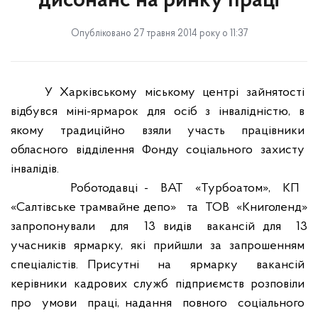
дисонанс на ринку праці
Опубліковано 27 травня 2014 року о 11:37
У
Харківському
міському
центрі
зайнятості
відбувся
міні-ярмарок
для
осіб
з
інвалідністю,
в
якому
традиційно
взяли
участь
працівники
обласного
відділення
Фонду
соціального
захисту
інвалідів.
Роботодавці -
ВАТ
«Турбоатом»,
КП
«Салтівське трамвайне депо»
та
ТОВ
«Книголенд»
запропонували
для
13 видів
вакансій для
13
учасників
ярмарку,
які
прийшли
за
запрошенням
спеціалістів. Присутні
на
ярмарку
вакансій
керівники
кадрових
служб
підприємств
розповіли
про
умови
праці, надання
повного
соціального