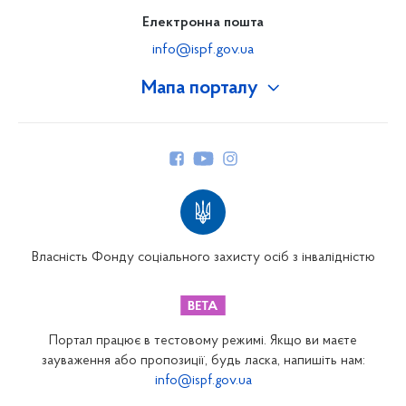
Електронна пошта
info@ispf.gov.ua
Мапа порталу
Про Фонд
Керівництво
Структура Фонду
Територіальні відділення
Вінницьке відділення
Волинське відділення
Власність Фонду соціального захисту осіб з інвалідністю
Дніпропетровське відділення
Донецьке відділення
Житомирське відділення
Портал працює в тестовому режимі. Якщо ви маєте
Закарпатське відділення
зауваження або пропозиції, будь ласка, напишіть нам:
info@ispf.gov.ua
Запорізьке відділення