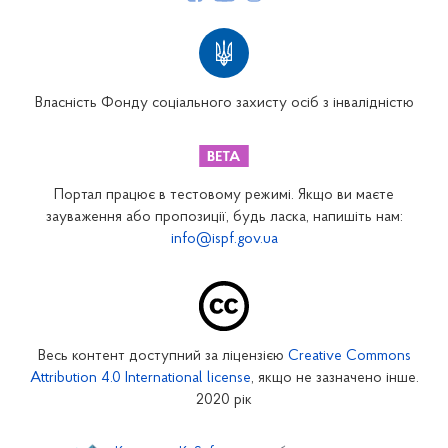
Структура Фонду
Територіальні відділення
Вінницьке відділення
Волинське відділення
Власність Фонду соціального захисту осіб з інвалідністю
Дніпропетровське відділення
Донецьке відділення
Житомирське відділення
Портал працює в тестовому режимі. Якщо ви маєте
Закарпатське відділення
зауваження або пропозиції, будь ласка, напишіть нам:
info@ispf.gov.ua
Запорізьке відділення
Івано-Франківське відділення
Київське міське відділення
Київське обласне відділення
Весь контент доступний за ліцензією
Creative Commons
Кіровоградське відділення
Attribution 4.0 International license
, якщо не зазначено інше.
Луганське відділення
2020 рік
Львівське відділення