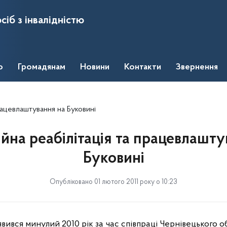
сіб з інвалідністю
о
Громадянам
Новини
Контакти
Звернення
рацевлаштування на Буковині
йна реабілітація та працевлашту
Буковині
Опубліковано 01 лютого 2011 року о 10:23
вився минулий 2010 рік за час співпраці Чернівецького о