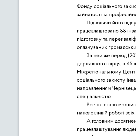
Фонду соціального захис
зайнятості та професійної
Підводячи його підсумк
працевлаштовано 88 інвал
підготовку та переквалі
оплачуваних громадських
За цей же період (2010 
державного
взірця
, а 45
Міжрегіональному Центрі
соц
іального
захисту інва
направленням
Чернівец
спеціальністю.
Вс
е
ц
е
стал
о
можлив
наполегливій роботі всіх
А головним досягненням
працевлаштування люд