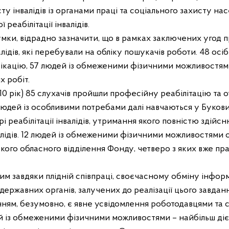
ту інвалідів із органами праці та соціального захисту на
 реабілітації інвалідів.
и, відрадно зазначити, що в рамках заключених угод пр
ідів, які перебували на обліку
пошукачів
робот
и
. 48
осіб
фікацію, 57 людей
і
з обмеженими
фізичними
можливостям
 робіт.
рік) 85 слухачів пройшли професійну реабілітацію та о
людей із особливими потребами
далі
навча
ються
у
Буков
 реабілітації інвалідів, утримання якого повністю здійс
лідів. 12
людей із обмеженими фізичними можливостями
о
ького
обл
асного
відділення
Фонду
, четверо з яких вже пр
им
завдяки плідній співпраці, своєчасному обміну інформ
 державних органів, залучених до реалізації цього завданн
, безумовно, є явне усвідомлення роботодавцями та с
ей
і
з обмеженими фізичними можливостями
–
найбільш ді