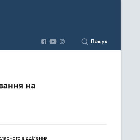
Пошук
вання на
бласного відділення