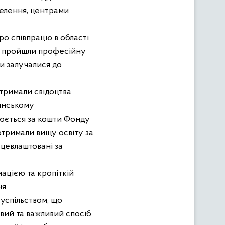
селення, центрами
о співпрацю в області
пройшли професійну
и залучалися до
тримали свідоцтва
инському
нюється за кошти Фонду
тримали вищу освіту за
ацевлаштовані за
ацією та кропіткій
я.
успільством, що
єви
й
та важливи
й
спос
іб