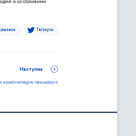
дей із особливими
ілитися
Твітнути
Наступна
и комп»ютерні технології