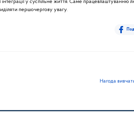
ої інтеграції у суспільне життя
.
Саме працевлаштуванню лю
иділяти першочергову увагу.
Под
Нагода вивчат