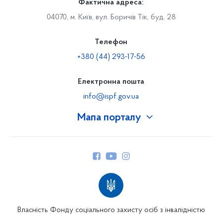
Фактична адреса:
04070, м. Київ, вул. Боричів Тік, буд. 28
Телефон
+380 (44) 293-17-56
Електронна пошта
info@ispf.gov.ua
Мапа порталу
Про Фонд
Керівництво
Структура Фонду
Територіальні відділення
Вінницьке відділення
Волинське відділення
Власність Фонду соціального захисту осіб з інвалідністю
Дніпропетровське відділення