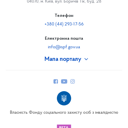
04070, м. Київ, вул. Боричів Тік, буд. 28
Телефон
+380 (44) 293-17-56
Електронна пошта
info@ispf.gov.ua
Мапа порталу
Про Фонд
Керівництво
Структура Фонду
Територіальні відділення
Вінницьке відділення
Волинське відділення
Власність Фонду соціального захисту осіб з інвалідністю
Дніпропетровське відділення
Донецьке відділення