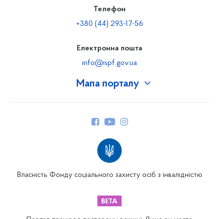
Телефон
+380 (44) 293-17-56
Електронна пошта
info@ispf.gov.ua
Мапа порталу
Про Фонд
Керівництво
Структура Фонду
Територіальні відділення
Вінницьке відділення
Волинське відділення
Власність Фонду соціального захисту осіб з інвалідністю
Дніпропетровське відділення
Донецьке відділення
Житомирське відділення