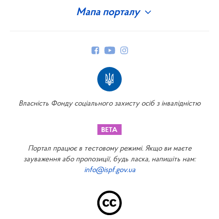
Мапа порталу
Про Фонд
Керівництво
Структура Фонду
Територіальні відділення
Вінницьке відділення
Волинське відділення
Власність Фонду соціального захисту осіб з інвалідністю
Дніпропетровське відділення
Донецьке відділення
Житомирське відділення
Портал працює в тестовому режимі. Якщо ви маєте
Закарпатське відділення
зауваження або пропозиції, будь ласка, напишіть нам:
info@ispf.gov.ua
Запорізьке відділення
Івано-Франківське відділення
Київське міське відділення
Київське обласне відділення