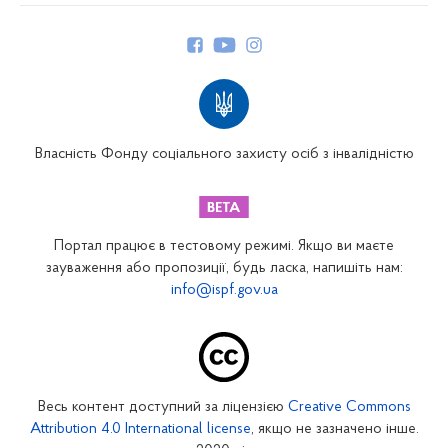
Керівництво
Структура Фонду
Територіальні відділення
Вінницьке відділення
Волинське відділення
Власність Фонду соціального захисту осіб з інвалідністю
Дніпропетровське відділення
Донецьке відділення
Житомирське відділення
Портал працює в тестовому режимі. Якщо ви маєте
Закарпатське відділення
зауваження або пропозиції, будь ласка, напишіть нам:
info@ispf.gov.ua
Запорізьке відділення
Івано-Франківське відділення
Київське міське відділення
Київське обласне відділення
Весь контент доступний за ліцензією
Creative Commons
Кіровоградське відділення
Attribution 4.0 International license
, якщо не зазначено інше.