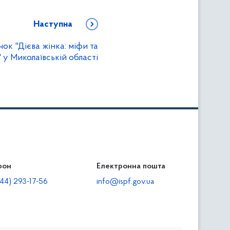
Наступна
ок "Дієва жінка: міфи та
 у Миколаївській області
фон
льність
Електронна пошта
тодавцям
44) 293-17-56
info@ispf.gov.ua
плата адміністративно-господарських санкцій
еквізити для сплати адміністративно-господарських
анкцій та/або пені