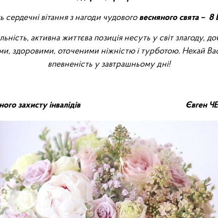
 сердечні вітання з нагоди чудового
весняного свята –
8 
альність, активна життєва позиція несуть у світ злагоду, д
и, здоровими, оточеними ніжністю і турботою. Нехай В
впевненість у завтрашньому дні!
оціального захисту інвалідів Євген ЧЕ