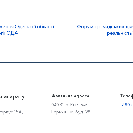
ення Одеської області
Форум громадських діяч
егії ОДА
реальність"
о апарату
Громадянам
Фактична адреса:
Теле
Дія
Доступ до публічної інформації
Робо
04070, м. Київ, вул.
+380 (
 корпус 15А,
Боричів Тік, буд. 28
Звіти щодо роботи із запитами на отримання публічної
С
інформації
Р
Звернення громадян
с