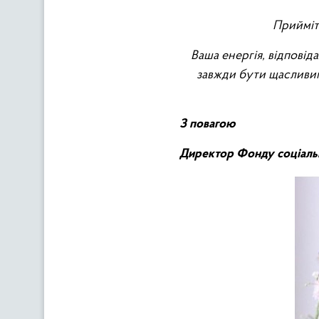
Прийміть
Ваша енергія, відповід
завжди бути щасливим
З повагою
Директор Фонду с