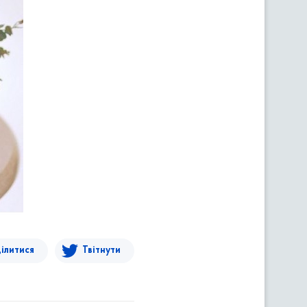
ілитися
Твітнути