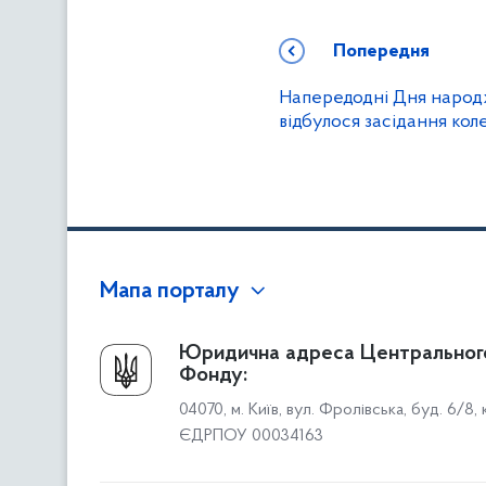
Попередня
Напередодні Дня народж
відбулося засідання кол
Мапа порталу
Про Фонд
Юридична адреса Центральног
Фонду:
Керівництво
04070, м. Київ, вул. Фролівська, буд. 6/8,
Структура Фонду
ЄДРПОУ 00034163
Територіальні відділення
Вінницьке відділення