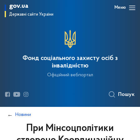
gov.ua
Меню
Державні сайти України
Фонд соціального захисту осіб з
інвалідністю
Офіційний вебпортал
Пошук
Новини
При Мінсоцполітики