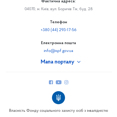
Фактична адреса:
04070, м. Київ, вул. Боричів Тік, буд. 28
Телефон
+380 (44) 293-17-56
Електронна пошта
info@ispf.gov.ua
Мапа порталу
Про Фонд
Керівництво
Структура Фонду
Територіальні відділення
Вінницьке відділення
Волинське відділення
Власність Фонду соціального захисту осіб з інвалідністю
Дніпропетровське відділення