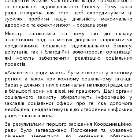
об’єднати зусилля усіх органів влади, громадськості
та соціально відповідального бізнесу. Тому наша
рада створена для того, щоб скоординувати ці
зусилля, зробити нашу діяльність максимально
адресною та ефективною», – сказала вона.
Міністр наголосила на тому, що до складу
аналогічних рад на місцях доцільно запросити як
представників соціально відповідального бізнесу,
депутатів, так і благодійні, волонтерські організації,
які можуть забезпечити реалізацію соціальних
проектів.
«Аналогічні ради мають бути створені у кожному
регіоні, а також при кожному соціальному закладі.
Зараз у деяких з них є номінальні наглядові ради, але
в більшості вони не дієві, не працюють. Далі органи
соціального захисту збиратимуть інформацію у
закладів соціальної сфери про те, яка допомога
необхідна, і надаватимуть її до створених шефських
рад», – сказала вона.
За результатами першого засідання Координаційної
ради було затверджено Положення та ухвалено
рішення звернутися до керівників обласних