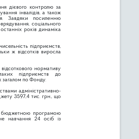
я дієвого контролю за
ання інвалідів, а також
ня. Завдяки посиленню
оврядування, соціального
 останніх років динаміка
исельність підприємств,
ільки ж відсотків виросла
відсоткового нормативу
 таких підприємств до
іж загалом по Фонду.
вами адміністративно-
ту 3597,4 тис. грн., що
 бюджетною програмою
йне навчання 24 осіб із