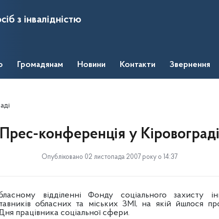
сіб з інвалідністю
о
Громадянам
Новини
Контакти
Звернення
аді
Прес-конференція у Кіровоград
Опубліковано 02 листопада 2007 року о 14:37
ласному відділенні Фонду соціального захисту інв
тавників обласних та міських ЗМІ, на якій йшлося пр
 Дня працівника соціальної сфери.