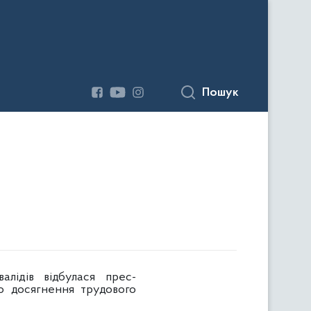
Пошук
і
алідів відбулася прес-
о досягнення трудового