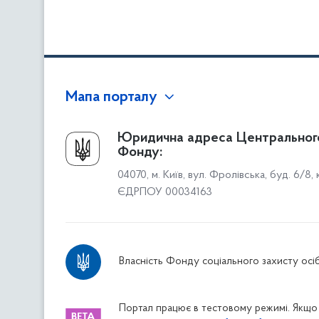
Мапа порталу
Про Фонд
Юридична адреса Центральног
Фонду:
Керівництво
04070, м. Київ, вул. Фролівська, буд. 6/8,
Структура Фонду
ЄДРПОУ 00034163
Територіальні відділення
Вінницьке відділення
Волинське відділення
Власність Фонду соціального захисту осіб
Дніпропетровське відділення
Донецьке відділення
Житомирське відділення
Портал працює в тестовому режимі. Якщо 