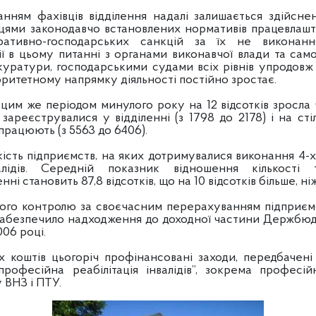
ахівців відділення надалі залишається здійсненн
ями законодавчо встановлених нормативів працевлаштув
ративно-господарських санкцій за їх не виконан
ї в цьому питанні з органами виконавчої влади та сам
окуратури, господарськими судами всіх рівнів упродовж
оритетному напрямку діяльності постійно зростає.
 же періодом минулого року на 12 відсотків зросла ч
і зареєструвалися у відділенні (з 1798 до 2178) і на ст
і працюють (з 5563 до 6406).
ь підприємств, на яких дотримувалися виконання 4-х 
алідів. Середній показник відношення кількості
ні становить 87,8 відсотків, що на 10 відсотків більше, н
контролю за своєчасним перерахуванням підприємст
забезпечило надходження до доходної частини Держбюдже
006 році.
ів цьогоріч профінансовані заходи, передбачені
професійна реабілітація інвалідів”, зокрема професі
 ВНЗ і ПТУ.