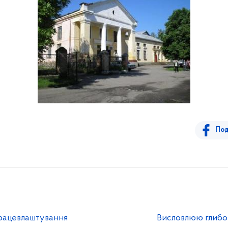
Под
працевлаштування
Висловлюю глибок