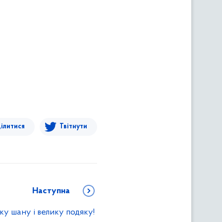
ілитися
Твітнути
Наступна
у шану і велику подяку!