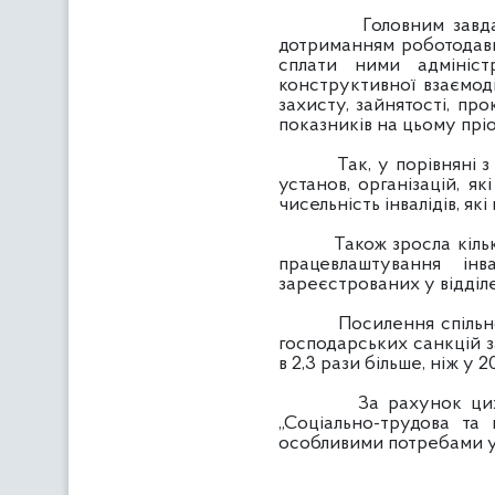
Головним завданням ф
дотриманням роботодавц
сплати ними адмініст
конструктивної взаємоді
захисту, зайнятості, пр
показників на цьому прі
Так, у порівняні з цим
установ, організацій, як
чисельність інвалідів, як
Також зросла кількіст
працевлаштування інв
зареєстрованих у відділен
Посилення спільного 
господарських санкцій 
в 2,3 рази більше, ніж у 2
За рахунок цих кошт
„Соціально-трудова та 
особливими потребами у