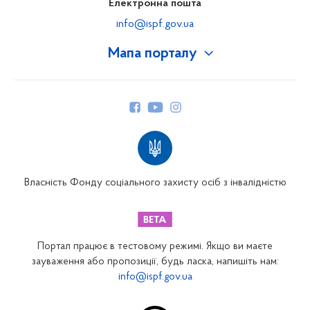
Електронна пошта
info@ispf.gov.ua
Мапа порталу
Про Фонд
Керівництво
Структура Фонду
Територіальні відділення
Вінницьке відділення
Волинське відділення
Власність Фонду соціального захисту осіб з інвалідністю
Дніпропетровське відділення
Донецьке відділення
Житомирське відділення
Портал працює в тестовому режимі. Якщо ви маєте
Закарпатське відділення
зауваження або пропозиції, будь ласка, напишіть нам:
info@ispf.gov.ua
Запорізьке відділення
Івано-Франківське відділення