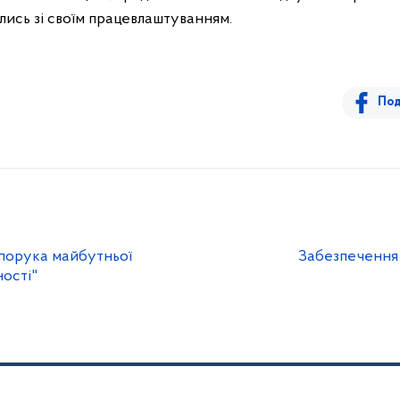
лись зі своїм працевлаштуванням.
Под
апорука майбутньої
Забезпечення 
ості"