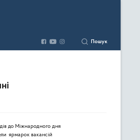
Пошук
ні
дів до Міжнародного дня
ели
ярмар
ок
вакансій