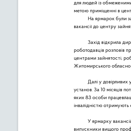
для людей
і
з обмеженими
метою приміщенні в центр
На ярмарок були за
вакансії до центру зайня
Захід відкрила дир
роботодавців розповів п
центрами зайнятості, ро
Житомирського обласного
Далі
у
довірливих у
установ.
З
а 10 місяців п
яких
83 особи працевлаш
інвалідністю отримують 
У
ярмар
ку
вакансі
випускники вищого профе