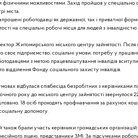
 фізичними можливостями. Захід пройшов
у
спеціально 
і міста.
прошені роботодавці як державної, так і приватної форми
тості на спеціальні робочі місця для людей з інвалідністю.
ектор Житомирського міського центру зайнятості. Після 
ро своє підприємство, соціальні умови, потребу
у
працівн
ботодавцями з метою працевлаштування інвалідів вситуп
 відділення Фонду соціального захисту інвалідів.
мовах відбулася співбесіда безробітних з керівниками пі
оточного року до міського центру зайнятості звернулося 225
товано, 18 осіб проходять профнавчання за рахунок кошті
соціальну допомогу.
й також
бра
ли участь керівники громадських організацій і
сійного ліцею, представники ЗМІ. За підсумками робот