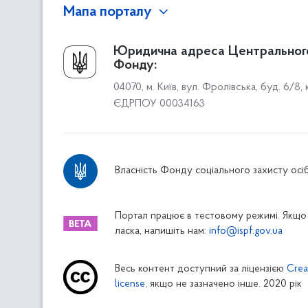
Мапа порталу
Про Фонд
Юридична адреса Центральног
Фонду:
Керівництво
04070, м. Київ, вул. Фролівська, буд. 6/8,
Структура Фонду
ЄДРПОУ 00034163
Територіальні відділення
Вінницьке відділення
Волинське відділення
Власність Фонду соціального захисту осіб
Дніпропетровське відділення
Донецьке відділення
Житомирське відділення
Портал працює в тестовому режимі. Якщо 
ласка, напишіть нам:
info@ispf.gov.ua
Закарпатське відділення
Запорізьке відділення
Весь контент доступний за ліцензією
Crea
Івано-Франківське відділення
license
, якщо не зазначено інше. 2020 рік
Київське міське відділення