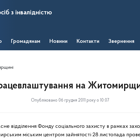
сіб з інвалідністю
о
Громадянам
Новини
Контакти
Звернення
ирщині
рацевлаштування на Житомирщи
Опубліковано 06 грудня 2011 року о 10:07
не відділення Фонду соціального захисту в рамках захо
омирським міським центром зайнятості 28 листопада пров