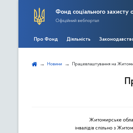
Фонд соціального захисту о
Офіційний вебпортал
Про Фонд
Діяльність
Законодавств
Новини
Працевлаштування на Житом
П
Житомирське облас
інвалідів спільно з Жит