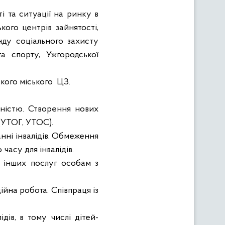
і та ситуації на ринку в
кого центрів зайнятості,
нду соціального захисту
та спорту, Ужгородської
ького міського
ЦЗ.
дністю. Створення нових
 (УТОГ, УТОС).
ні інвалідів. Обмеження
часу для інвалідів.
 інших послуг особам з
ійна робота. Співпраця із
дів, в тому числі дітей-