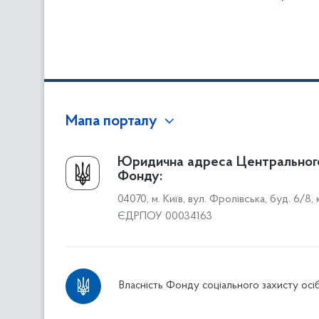
Мапа порталу
Про Фонд
Юридична адреса Центральног
Фонду:
Керівництво
04070, м. Київ, вул. Фролівська, буд. 6/8,
Структура Фонду
ЄДРПОУ 00034163
Територіальні відділення
Вінницьке відділення
Волинське відділення
Власність Фонду соціального захисту осіб
Дніпропетровське відділення
Донецьке відділення