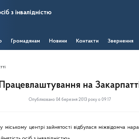
сіб з інвалідністю
о
Громадянам
Новини
Контакти
Звернення
тті
Працевлаштування на Закарпатт
Опубліковано 04 березня 2013 року о 09:17
у міському центрі зайнятості відбулася міжвідомча нар
нятість осіб з інвалідністю».