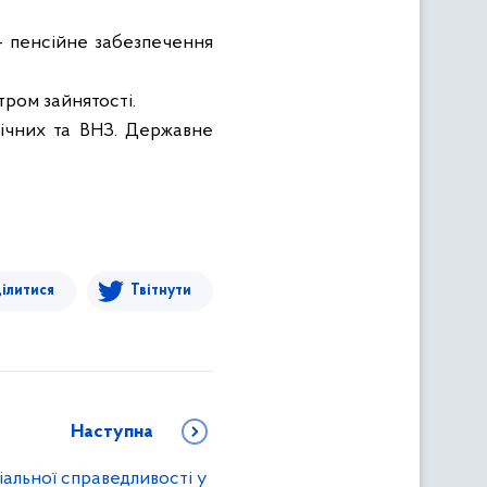
 – пенсійне забезпечення
тром зайнятості.
нічних та ВНЗ. Державне
ілитися
Твітнути
Наступна
іальної справедливості у