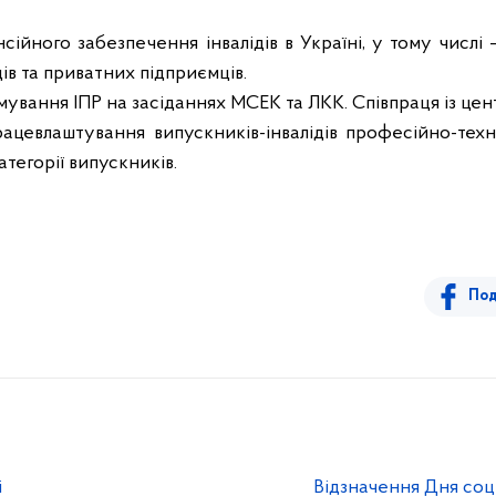
сійного забезпечення інвалідів в Україні, у тому числі
ів та приватних підприємців.
ування ІПР на засіданнях МСЕК та ЛКК. Співпраця із цен
ацевлаштування випускників-інвалідів професійно-тех
атегорії випускників.
Под
і
Відзначення Дня соц