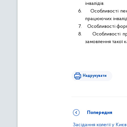
інвалідів.
6.
Особливості пен
працюючих інвалід
7.
Особливості форм
8.
Особливості пр
замовлення такої к
Надрукувати
Попередня
Засідання колегії у Києв