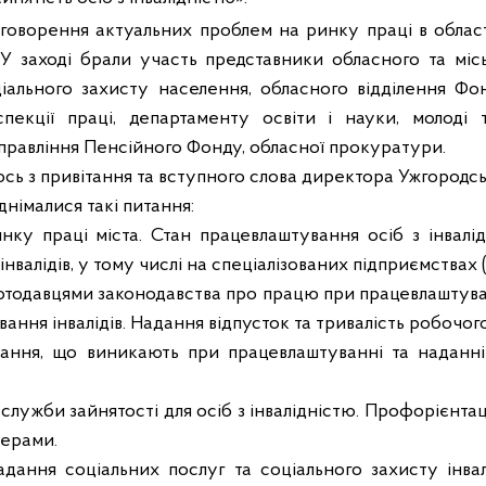
говорення актуальних проблем на ринку праці в област
 У заході брали участь представники обласного та місь
ціального захисту населення, обласного відділення Фо
нспекції праці, департаменту освіти і науки, молоді 
правління Пенсійного Фонду, обласної прокуратури.
сь з привітання та вступного слова директора Ужгородс
днімалися такі питання:
нку праці міста. Стан працевлаштування осіб з інвалі
інвалідів, у тому числі на спеціалізованих підприємствах
тодавцями законодавства про працю при працевлаштуван
ння інвалідів. Надання відпусток та тривалість робочого 
ання, що виникають при працевлаштуванні та наданні
служби зайнятості для осіб з інвалідністю. Профорієнтац
нерами.
дання соціальних послуг та соціального захисту інвалі