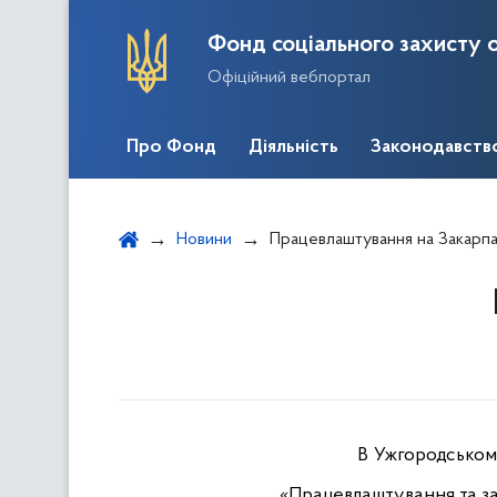
Фонд соціального захисту о
Офіційний вебпортал
Про Фонд
Діяльність
Законодавств
Новини
Працевлаштування на Закарпа
В Ужгородськом
«Працевлаштування та зай