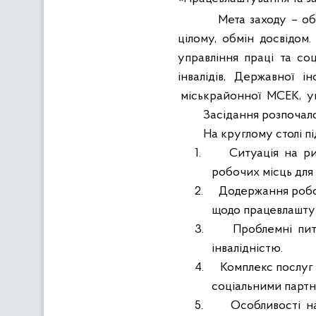
Мета заходу – об
цілому, обмін досвідом.
управління праці та со
інвалідів, Державної і
міськрайонної
МСЕК,
у
Засідання розпочало
На круглому столі пі
1.
Ситуація на ри
робочих місць для 
2.
Додержання робо
щодо працевлаштува
3.
Проблемні пит
інвалідністю.
4.
Комплекс послуг 
соціальними парт
5.
Особливості на