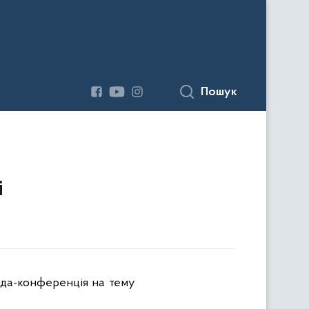
Пошук
і
ада-конференція на тему