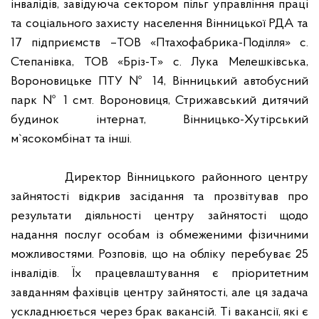
інвалідів, завідуюча сектором пільг управління праці
та соціального захисту населення Вінницької РДА та
17 підприємств –ТОВ «Птахофабрика-Поділля» с.
Степанівка, ТОВ «Бріз-Т» с. Лука Мелешківська,
Вороновицьке ПТУ № 14, Вінницький автобусний
парк № 1 смт. Вороновиця, Стрижавський дитячий
будинок інтернат, Вінницько-Хутірський
м`ясокомбінат та інші.
Директор Вінницького районного центру
зайнятості відкрив засідання та прозвітував про
результати діяльності центру зайнятості щодо
надання послуг особам із обмеженими фізичними
можливостями. Розповів, що на обліку перебуває 25
інвалідів. Їх працевлаштування є пріоритетним
завданням фахівців центру зайнятості, але ця задача
ускладнюється через брак вакансій. Ті вакансії, які є