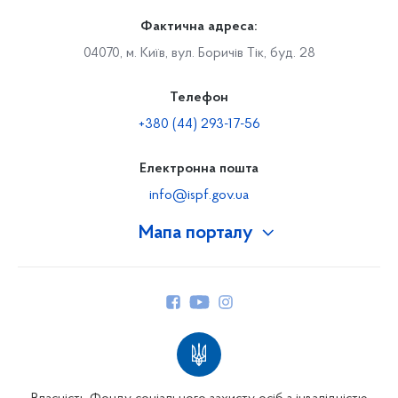
Фактична адреса:
04070, м. Київ, вул. Боричів Тік, буд. 28
Телефон
+380 (44) 293-17-56
Електронна пошта
info@ispf.gov.ua
Мапа порталу
Про Фонд
Керівництво
Структура Фонду
Територіальні відділення
Вінницьке відділення
Волинське відділення