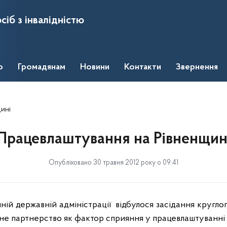
сіб з інвалідністю
о
Громадянам
Новини
Контакти
Звернення
ині
Працевлаштування на Рівненщин
Опубліковано 30 травня 2012 року о 09:41
ній державній адміністрації
відбулося засідання кругло
не партнерство як фактор сприяння у працевлаштуванні ос