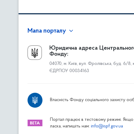
Мапа порталу
Про Фонд
Юридична адреса Центральног
Фонду:
Керівництво
04070, м. Київ, вул. Фролівська, буд. 6/8,
Структура Фонду
ЄДРПОУ 00034163
Територіальні відділення
Вінницьке відділення
Волинське відділення
Власність Фонду соціального захисту осіб
Дніпропетровське відділення
Донецьке відділення
Житомирське відділення
Портал працює в тестовому режимі. Якщо 
ласка, напишіть нам:
info@ispf.gov.ua
Закарпатське відділення