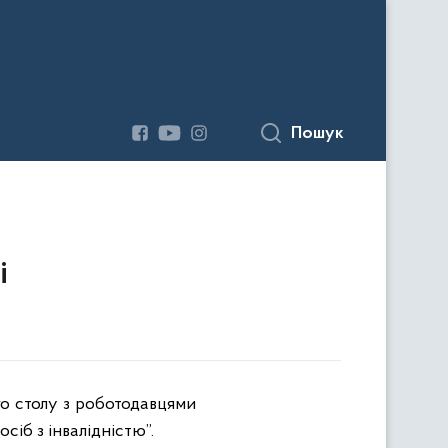
Пошук
і
го столу з роботодавцями
іб з інвалідністю”.