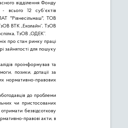
ласного відділення Фонду
і - всього 12 суб`єктів
ПАТ "Рівнесільмаш", ТОВ
 ТзОВ ВТК „Еколайн”, ТзОВ
спілка, ТзОВ „ОДЕК”.
ніх про стан ринку праці
трі зайнятості для пошуку
алідів проінформував та
ги, позики, дотації за
них нормативно-правових
оботодавців до проблеми
альних чи пристосованих
в отримати безвідсоткову
рмативно-правові акти, в