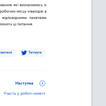
ання, які визначились із
обочих місць інвалідів, в
 відповідними пакетами
люють ці питання.
ілитися
Твітнути
Наступна
Участь у роботі колегії