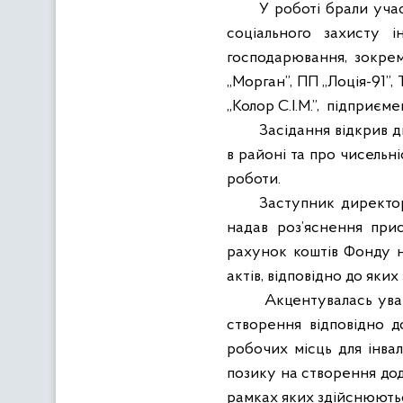
У роботі брали уча
соціального захисту ін
господарювання, зокрем
„Морган”, ПП „Лоція-91”,
„Колор С.І.М.”,
підприєме
Засідання відкрив 
в районі та про чисельні
роботи.
Заступник директор
надав роз’яснення при
рахунок коштів Фонду н
актів, відповідно до яки
Акцентувалась ува
створення відповідно д
робочих місць для інвал
позику на створення дод
рамках яких здійснюються 