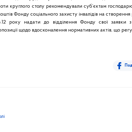
оти круглого столу рекомендували суб’єктам господарюв
тів Фонду соціального захисту інвалідів на створення р
06.12 року надати до відділення Фонду свої заявки з
опозиції щодо вдосконалення нормативних актів, що регу
Под
олі