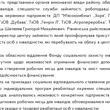
сть: представники органів виконавчої влади району, об
валідів, спеціалісти служби зайнятості, роботодавц
а керівники підприємств: ДП "М’ясокомбінат „Зоря”, 
 ТзОВ „Дубава”, ТзОВ „Генріх Л”, ТзОВ „Агропереробка”,
ць Шепеляв Григорій Михайлович,
Рівненська райспожив
директор центру зайнятості, який проінформував присут
сть осіб з інвалідністю, які перебувають на обліку в цен
а обласного відділення Фонду соціального захисту інв
сутнім щодо можливостей отримання фінансової допомо
а створення робочих місць для інвалідів та зміст чин
х здійснюється фінансування.
га на прикладах соціально відповідального ставлення р
о індивідуальних програм реабілітації окремих спеці
ідів, аналізувались можливості конкретних підприємст
аткових робочих місць для інвалідів, обговорювалися но
заходи із трудової реабілітації осіб з інвалідністю.