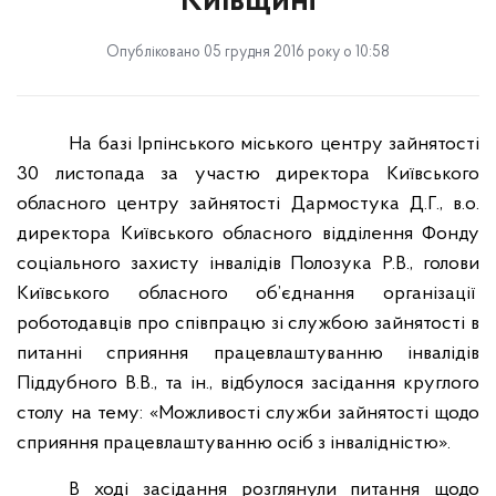
Київщині
Опубліковано 05 грудня 2016 року о 10:58
На базі Ірпінського міського центру зайнятості
30 листопада за участю директора Київського
обласного центру зайнятості Дармостука Д.Г., в.о.
директора Київського обласного відділення Фонду
соціального захисту інвалідів Полозука Р.В., голови
Київського обласного об’єднання організації
роботодавців про співпрацю зі службою зайнятості в
питанні сприяння працевлаштуванню інвалідів
Піддубного В.В., та ін., відбулося засідання круглого
столу на тему: «Можливості служби зайнятості щодо
сприяння працевлаштуванню осіб з інвалідністю».
В ході засідання розглянули питання щодо