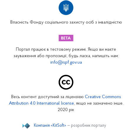
Територіальні відділення
Вінницьке відділення
Волинське відділення
Власність Фонду соціального захисту осіб з інвалідністю
Дніпропетровське відділення
Донецьке відділення
Житомирське відділення
Портал працює в тестовому режимі. Якщо ви маєте
Закарпатське відділення
зауваження або пропозиції, будь ласка, напишіть нам:
info@ispf.gov.ua
Запорізьке відділення
Івано-Франківське відділення
Київське міське відділення
Київське обласне відділення
Весь контент доступний за ліцензією
Creative Commons
Кіровоградське відділення
Attribution 4.0 International license
, якщо не зазначено інше.
Луганське відділення
2020 рік
Львівське відділення
Компанія «KitSoft»
— розробник порталу
Миколаївське відділення