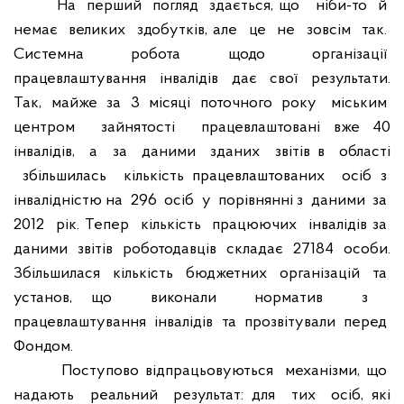
На
перший
погляд
здається, що
ніби-то
й
немає
великих
здобутків, але
це
не
зовсім
так.
Системна
робота
щодо
організації
працевлаштування
інвалідів
дає
свої
результати.
Так,
майже
за
3
місяці
поточного
року
міським
центром
зайнятості
працевлаштовані вже 40
інвалідів,
а
за
даними
зданих
звітів в
області
збільшилась
кількість працевлаштованих
осіб з
інвалідністю на
296
осіб
у
порівнянні з
даними
за
2012
рік. Тепер
кількість
працюючих
інвалідів за
даними
звітів
роботодавців
складає
27184
особи.
Збільшилася
кількість
бюджетних
організацій
та
установ, що
виконали
норматив
з
працевлаштування
інвалідів
та
прозвітували
перед
Фондом.
Поступово відпрацьовуються
механізми, що
надають
реальний
результат: для
тих
осіб, які