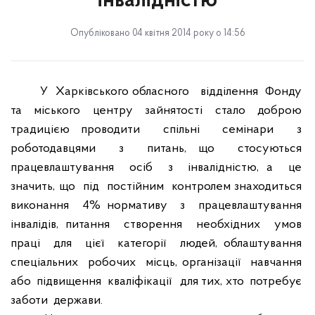
інвалідністю
Опубліковано 04 квітня 2014 року о 14:56
У
Харківського обласного
відділення
Фонду
та
міського
центру
зайнятості
стало
доброю
традицією проводити
спільні
семінари
з
роботодавцями
з
питань, що
стосуються
працевлаштування
осіб
з
інвалідністю, а
це
значить, що
під
постійним
контролем знаходиться
виконання
4% нормативу
з
працевлаштування
інвалідів, питання
створення
необхідних
умов
праці
для
цієї
категорії
людей, облаштування
спеціальних
робочих
місць, організації
навчання
або
підвищення
кваліфікації
для тих, хто
потребує
заботи
держави.