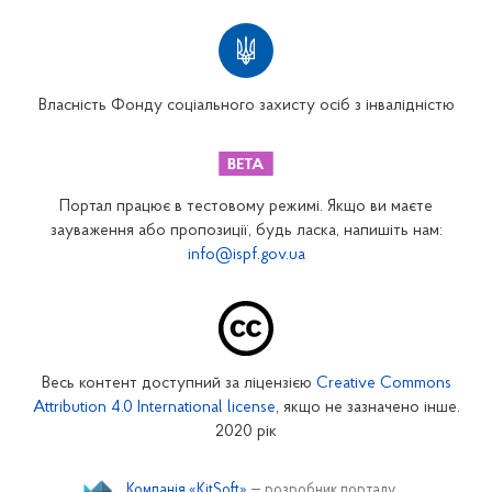
Територіальні відділення
Вінницьке відділення
Волинське відділення
Власність Фонду соціального захисту осіб з інвалідністю
Дніпропетровське відділення
Донецьке відділення
Житомирське відділення
Портал працює в тестовому режимі. Якщо ви маєте
Закарпатське відділення
зауваження або пропозиції, будь ласка, напишіть нам:
info@ispf.gov.ua
Запорізьке відділення
Івано-Франківське відділення
Київське міське відділення
Київське обласне відділення
Весь контент доступний за ліцензією
Creative Commons
Кіровоградське відділення
Attribution 4.0 International license
, якщо не зазначено інше.
Луганське відділення
2020 рік
Львівське відділення
Компанія «KitSoft»
— розробник порталу