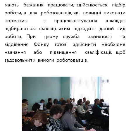
мають
бажання
працювати, здійснюється
підбір
роботи, а
для
роботодавців, які
повинні
виконати
норматив
з працевлаштування інвалідів,
підбираються
фахівці, яким
підходить
даний
вид
роботи. При
цьому служба
зайнятості
та
відділення
Фонду
готові
здійснити
необхідне
навчання
або
підвищення
кваліфікації, щоб
задовольнити
вимоги
роботодавців.