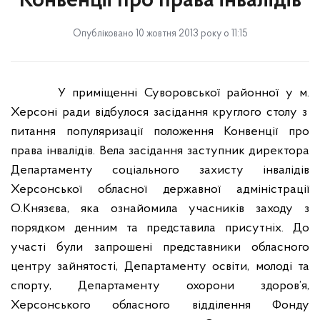
Конвенції про права інвалідів
Опубліковано 10 жовтня 2013 року о 11:15
У приміщенні Суворовської районної у м.
Херсоні ради відбулося засідання круглого столу з
питання популяризації положення Конвенції про
права інвалідів. Вела засідання заступник директора
Департаменту соціального захисту інвалідів
Херсонської обласної державної адміністрації
О.Князєва, яка ознайомила учасників заходу з
порядком денним та представила присутніх. До
участі були запрошені представники обласного
центру зайнятості, Департаменту освіти, молоді та
спорту, Департаменту охорони здоров’я,
Херсонського обласного відділення Фонду