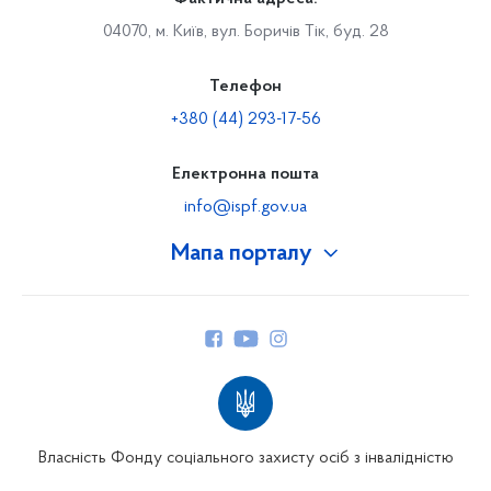
04070, м. Київ, вул. Боричів Тік, буд. 28
Телефон
+380 (44) 293-17-56
Електронна пошта
info@ispf.gov.ua
Мапа порталу
Про Фонд
Керівництво
Структура Фонду
Територіальні відділення
Вінницьке відділення
Волинське відділення
Власність Фонду соціального захисту осіб з інвалідністю
Дніпропетровське відділення