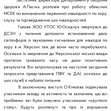
Заступник директора Департаменту охорони
здоров
’
я А.Пасіка розповів про роботу обласних
МСЕК по визначенню первинної інвалідності по зору,
слуху та підтвердження цих інвалідностей.
Голова ХОО УТОС Ю.Осадчук звернувся до
ДСЗН з питання допомоги встановлення двох
світлофорів із звуковими сигналами для інвалідів по
зору в м. Херсоні там, де вони часто перебувають.
Оскільки їх звернення до Херсонської міської влади
протягом тривалого часу не дали позитивних
результатів. Він запропонував на наступне засідання
запросити представників ПФУ та ДАЇ, оскільки до
цих служб є наболілі питання.
В заключному виступі О.Князєва подякувала
учасникам заходу за активність та зазначила, що всі
проблеми, які були озвучені учасниками «круглого
столу», будуть розглянуті та про їх вирішення