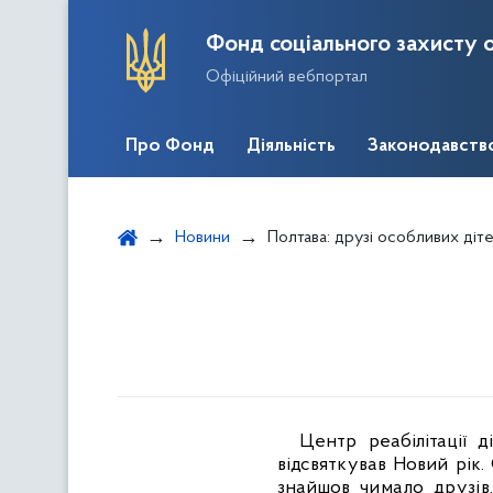
Фонд соціального захисту о
Офіційний вебпортал
Про Фонд
Діяльність
Законодавств
Новини
Полтава: друзі особливих діт
Центр реабілітації 
відсвяткував Новий рік.
знайшов
чимало друзі