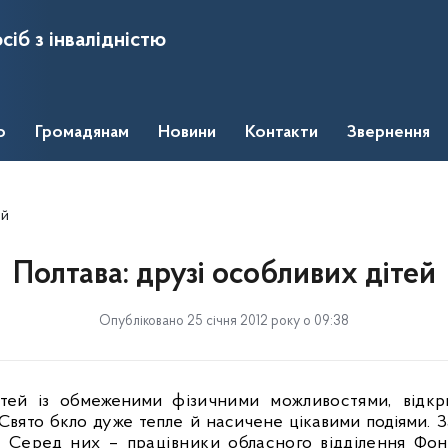
сіб з інвалідністю
о
Громадянам
Новини
Контакти
Звернення
ей
Полтава: друзі особливих дітей
Опубліковано 25 січня 2012 року о 09:38
дітей із обмеженими
фізичними можливостями, від
 Свято
бкло дуже тепле й насичене цікавими подіями. 
в. Серед них – працівники
обласного відділення Фо