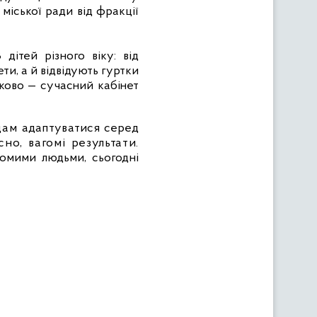
т
міської ради від фракції
ітей різного віку: від
и, а й відвідують гуртки
зково — сучасний кабінет
ідам
адаптуватися серед
но, вагомі результати.
йомими людьми, сьогодні