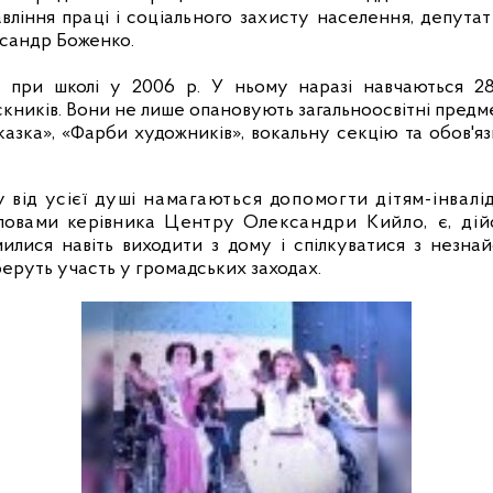
авління праці
і соціального захисту населення, депута
ксандр Боженко.
 при школі у 2006 р. У ньому наразі навчаються 28 д
кників. Вони не лише опановують загальноосвітні предмет
казка», «Фарби художників», вокальну секцію та
обов'я
у
від усієї душі намагаються допомогти дітям-інвал
а словами керівника Центру
Олександри Кийло, є, дійс
илися навіть виходити з дому і спілкуватися з незна
 беруть участь у громадських заходах.