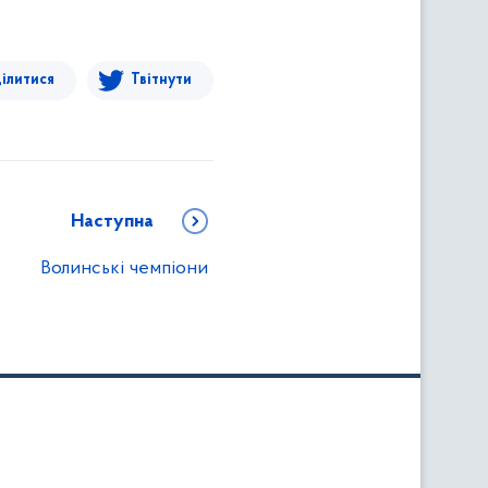
ілитися
Твітнути
Наступна
Волинські чемпіони