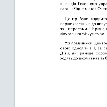
інвалідів, Головного упр
партії «Рідне місто» Оле
Центр було відкрито
першокласників до випус
за інтересами «Чарівна 
лікувальної фізкультури.
Усі працівники Центр
своїх однолітків. І, з
Діти, які раніше
сором
ходять до школи і навіть