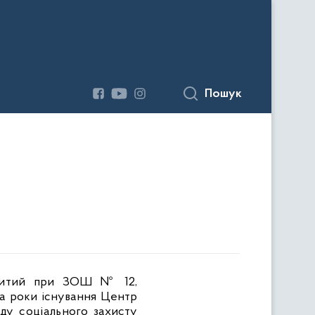
Пошук
критий при
ЗОШ № 12,
За роки існування Центр
нду соціального
захисту