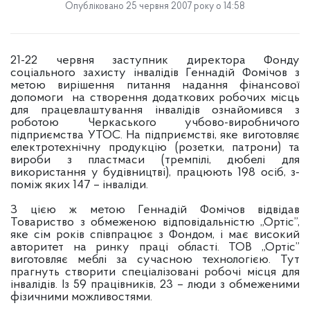
Опубліковано 25 червня 2007 року о 14:58
21-22 червня заступник директора Фонду
соціального захисту інвалідів Геннадій Фомічов з
метою вирішення питання надання фінансової
допомоги на створення додаткових робочих місць
для працевлаштування інвалідів ознайомився з
роботою Черкаського учбово-виробничого
підприємства УТОС. На підприємстві, яке виготовляє
електротехнічну продукцію (розетки, патрони) та
вироби з пластмаси (тремпілі, дюбелі для
використання у будівництві), працюють 198 осіб, з-
поміж яких 147 – інваліди.
З цією ж метою Геннадій Фомічов відвідав
Товариство з обмеженою відповідальністю „Ортіс”,
яке сім років співпрацює з Фондом, і має високий
авторитет на ринку праці області. ТОВ „Ортіс”
виготовляє меблі за сучасною технологією. Тут
прагнуть створити спеціалізовані робочі місця для
інвалідів. Із 59 працівників, 23 – люди з обмеженими
фізичними можливостями.