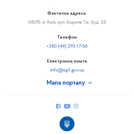
Фактична адреса:
04070, м. Київ, вул. Боричів Тік, буд. 28
Телефон
+380 (44) 293-17-56
Електронна пошта
info@ispf.gov.ua
Мапа порталу
Про Фонд
Керівництво
Структура Фонду
Територіальні відділення
Вінницьке відділення