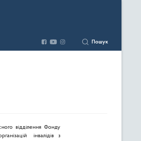
Пошук
сного
відділення
Фонду
організацій
інвалідів
з