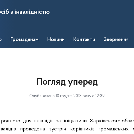
сіб з інвалідністю
о
Громадянам
Новини
Контакти
Звернення
Погляд уперед
Опубліковано 10 грудня 2013 року о 12:39
ародного
дня
інвалідів
за
ініціативи
Харківського обла
нвалідів
проведена
зустріч
керівників
громадських