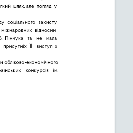
егкий
шлях, але
погляд
у
ду
соціального
захисту
міжнародних
відносин
. Пінчука
та
не
мала
присутніх. ЇЇ
виступ з
и обліково-економічного
аїнських
конкурсів
ім.