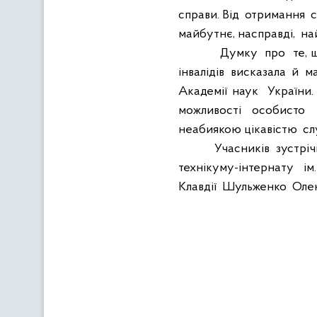
справи. Від
отримання
с
майбутнє, насправді,
на
Думку
про
те, 
інвалідів
висказала
й
м
Академії наук
України.
можливості
особисто
неабиякою цікавістю
сл
Учасників
зустріч
технікуму-інтернату
ім
Клавдії
Шульженко
Оле