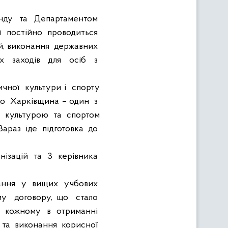
нду
та
Департаментом
ї
постійно
проводиться
й, виконання
державних
х
заходів
для
осіб
з
ичної
культури і
спорту
що
Харківщина – один
з
культурою
та
спортом
 Зараз
іде
підготовка
до
нізацій
та
3
керівника
ання
у
вищих
учбових
му
договору, що
стало
кожному
в
отриманні
та
виконання
корисної