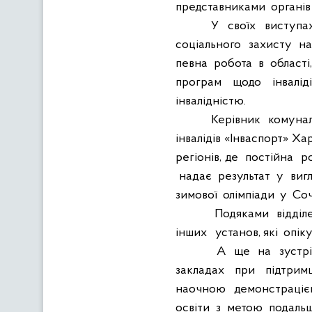
представниками
органів
У
своїх
виступа
соціального
захисту
на
певна
робота
в
області
програм
щодо
інвалід
інвалідністю.
Керівник
комунал
інвалідів «Інваспорт» Ха
регіонів, де
постійна
р
надає
результат
у
вигл
зимової
олімпіади
у
Соч
Подяками
відділ
інших
установ, які
опік
А
ще
на
зустр
закладах
при
підтримц
наочною
демонстраці
освіти
з
метою
подальш