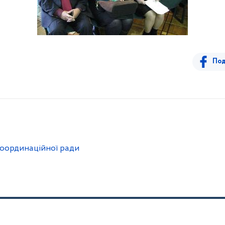
Под
координаційної ради