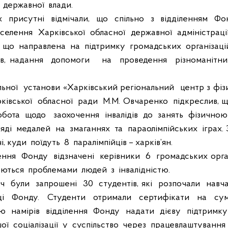
державної
влади.
х
присутні
відмічали,
що
спільно
з
відділенням
Фо
селення
Харківської
обласної
державної
адміністраці
, що
направлена
на
підтримку
громадських
організаці
ів, надання
допомоги
на
проведення
різноманітни
ьної
установи «Харківський регіональний
центр з фіз
рківської
обласної
ради
М.М. Овчаренко
підкреслив, 
обота
щодо
заохочення
інвалідів
до
занять
фізичною
яді
медалей
на
змаганнях
та
параолімпійських
іграх.
і, куди
поїдуть
8
паралімпійців – харків’ян.
ення
Фонду
відзначені
керівники
6
громадських орга
уються
проблемами
людей
з
інвалідністю.
іч
були
запрошені
30
студентів, які
розпочали
навч
і
Фонду.
Студенти
отримали
сертифікати
на
су
єю
намірів
відділення
Фонду
надати
дієву
підтримку
ої
соціалізації
у
суспільство
через
працевлаштування