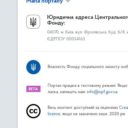
Мапа порталу
Про Фонд
Юридична адреса Центральног
Фонду:
Керівництво
04070, м. Київ, вул. Фролівська, буд. 6/8,
Структура Фонду
ЄДРПОУ 00034163
Територіальні відділення
Вінницьке відділення
Волинське відділення
Власність Фонду соціального захисту осіб
Дніпропетровське відділення
Донецьке відділення
Житомирське відділення
Портал працює в тестовому режимі. Якщо 
ласка, напишіть нам:
info@ispf.gov.ua
Закарпатське відділення
Запорізьке відділення
Весь контент доступний за ліцензією
Crea
Івано-Франківське відділення
license
, якщо не зазначено інше. 2020 рік
Київське міське відділення