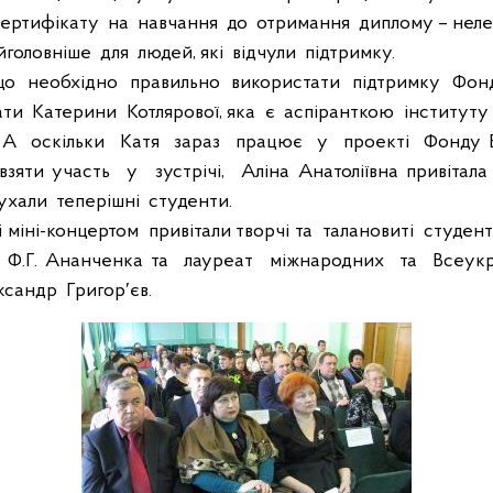
ертифікату
на
навчання
до
отримання
диплому – нел
йголовніше
для
людей, які
відчули
підтримку.
що
необхідно
правильно
використати
підтримку
Фон
ати
Катерини
Котлярової, яка
є
аспіранткою
інституту
 А
оскільки
Катя
зараз
працює
у
проекті
Фонду В
взяти участь
у
зустрічі,
Аліна Анатоліївна привітала
ухали
теперішні
студенти.
і міні-концертом
привітали творчі та
талановиті
студент
. Ф.Г. Ананченка та
лауреат
міжнародних
та
Всеукр
ксандр
Григор′єв.