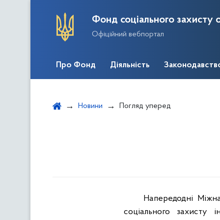
Фонд соціального захисту о
Офіційний вебпортал
Про Фонд
Діяльність
Законодавств
Новини
Погляд уперед
Напередодні
Міжн
соціального
захисту
і