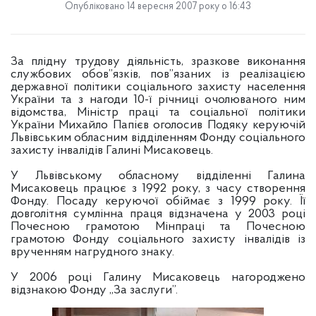
Опубліковано 14 вересня 2007 року о 16:43
За плідну трудову діяльність, зразкове виконання
службових обов”язків, пов”язаних із реалізацією
державної політики соціального захисту населення
України та з нагоди 10-ї річниці очолюваного ним
відомства, Міністр праці та соціальної політики
України Михайло Папієв оголосив Подяку керуючій
Львівським обласним відділенням Фонду соціального
захисту інвалідів Галині Мисаковець.
У Львівському обласному відділенні Галина
Мисаковець працює з 1992 року, з часу створення
Фонду. Посаду керуючої обіймає з 1999 року. Її
довголітня сумлінна праця відзначена у 2003 році
Почесною грамотою Мінпраці та Почесною
грамотою Фонду соціального захисту інвалідів із
врученням нагрудного знаку.
У 2006 році Галину Мисаковець нагороджено
відзнакою Фонду „За заслуги”.