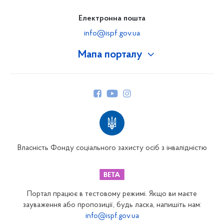
Електронна пошта
info@ispf.gov.ua
Мапа порталу
Про Фонд
Керівництво
Структура Фонду
Територіальні відділення
Вінницьке відділення
Волинське відділення
Власність Фонду соціального захисту осіб з інвалідністю
Дніпропетровське відділення
Донецьке відділення
Житомирське відділення
Портал працює в тестовому режимі. Якщо ви маєте
Закарпатське відділення
зауваження або пропозиції, будь ласка, напишіть нам:
info@ispf.gov.ua
Запорізьке відділення