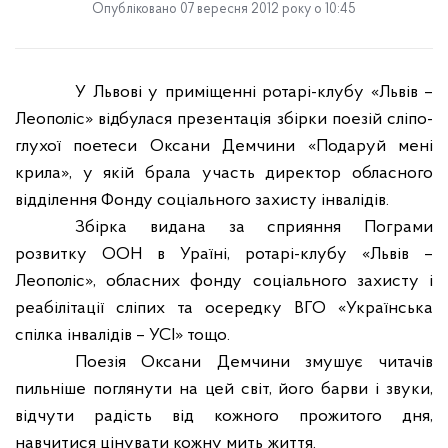
Опубліковано 07 вересня 2012 року о 10:45
У Львові у приміщенні ротарі-клубу «Львів –
Леополіс» відбулася презентація збірки поезій сліпо-
глухої поетеси Оксани Демчини «Подаруй мені
крила», у якій брала участь директор обласного
відділення Фонду соціального захисту інвалідів.
Збірка видана за сприяння Пограми
розвитку ООН в Ураїні, ротарі-клубу «Львів –
Леополіс», обласних фонду соціального захисту і
реабілітації сліпих та осередку ВГО «Українська
спілка інвалідів – УСІ» тощо.
Поезія Оксани Демчини змушує читачів
пильніше поглянути на цей світ, його барви і звуки,
відчути радість від кожного прожитого дня,
навчитися цінувати кожну мить життя.