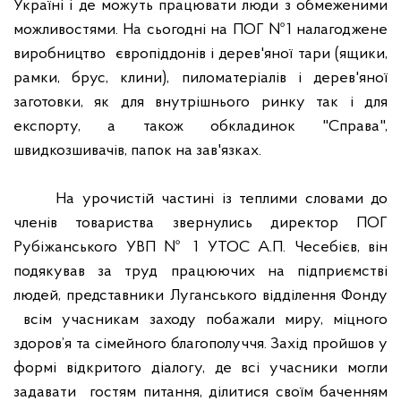
Україні і де можуть працювати люди з обмеженими
можливостями. На сьогодні на ПОГ №1 налагоджене
виробництво
європіддонів і дерев'яної тари (ящики,
рамки, брус, клини), пиломатеріалів і дерев'яної
заготовки, як для внутрішнього ринку так і для
експорту, а також обкладинок "Справа",
швидкозшивачів, папок на зав'язках.
На урочистій частині із теплими словами до
членів товариства звернулись директор ПОГ
Рубіжанського УВП № 1 УТОС А.П. Чесебієв, він
подякував за труд працюючих на підприємстві
людей, представники Луганського відділення Фонду
всім учасникам заходу побажали миру, міцного
здоров’
я та сімейного благополуччя
. Захід пройшов у
формі відкритого діалогу, де всі учасники могли
задавати
гостям питання, ділитися своїм баченням