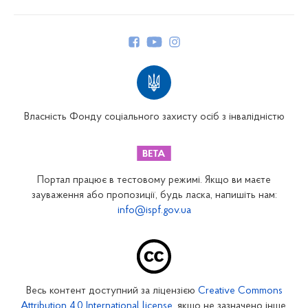
Про Фонд
Керівництво
Структура Фонду
Територіальні відділення
Вінницьке відділення
Волинське відділення
Власність Фонду соціального захисту осіб з інвалідністю
Дніпропетровське відділення
Донецьке відділення
Житомирське відділення
Портал працює в тестовому режимі. Якщо ви маєте
Закарпатське відділення
зауваження або пропозиції, будь ласка, напишіть нам:
info@ispf.gov.ua
Запорізьке відділення
Івано-Франківське відділення
Київське міське відділення
Київське обласне відділення
Весь контент доступний за ліцензією
Creative Commons
Кіровоградське відділення
Attribution 4.0 International license
, якщо не зазначено інше.