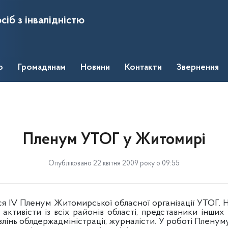
сіб з інвалідністю
о
Громадянам
Новини
Контакти
Звернення
Пленум УТОГ у Житомирі
Опубліковано 22 квітня 2009 року о 09:55
V Пленум Житомирської обласної організації УТОГ. На
 активісти із всіх районів області, представники інших
авлінь облдержадміністрації, журналісти. У роботі Плену