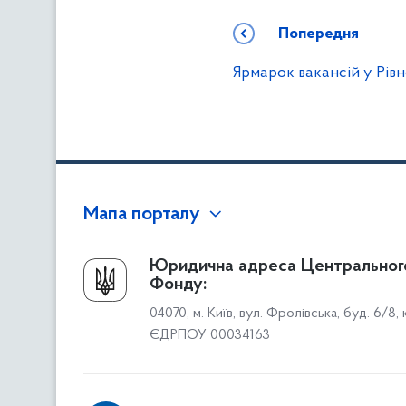
Попередня
Ярмарок вакансій у Рів
Мапа порталу
Про Фонд
Юридична адреса Центральног
Фонду:
Керівництво
04070, м. Київ, вул. Фролівська, буд. 6/8,
Структура Фонду
ЄДРПОУ 00034163
Територіальні відділення
Вінницьке відділення
Волинське відділення