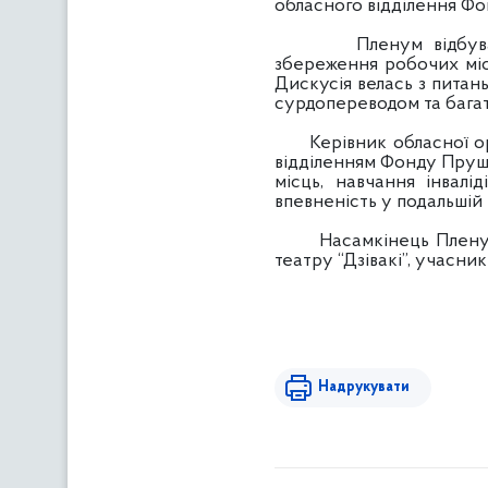
обласного відділення Фон
Пленум відбувався к
збереження робочих міс
Дискусія велась з питан
сурдопереводом та багат
Керівник обласної орг
відділенням Фонду Прушк
місць, навчання інвалі
впевненість у подальшій 
Насамкінець Пленуму де
театру “Дзівакі”, учасни
Надрукувати