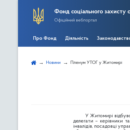
Фонд соціального захисту о
Офіційний вебпортал
Про Фонд
Діяльність
Законодавств
Новини
Пленум УТОГ у Житомирі
У Житомирі відбувся І
делегати – керівники та
інвалідів, посадовці упр