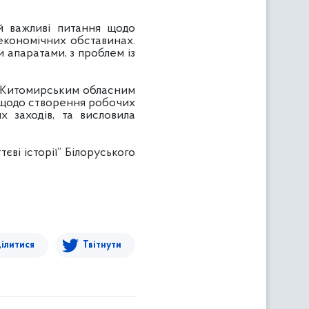
важливі питання щодо
економічних обставинах.
 апаратами, з проблем із
 Житомирським обласним
у щодо створення робочих
х заходів, та висловила
і історії” Білоруського
ілитися
Твітнути