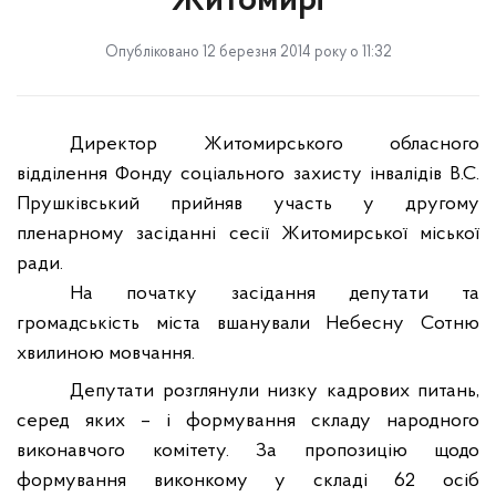
Житомирі
Опубліковано 12 березня 2014 року о 11:32
Директор Житомирського обласного
відділення Фонду соціального захисту інвалідів В.С.
Прушківський прийняв участь у другому
пленарному засіданні сесії Житомирської міської
ради.
На початку засідання депутати та
громадськість міста вшанували Небесну Сотню
хвилиною мовчання.
Д
епутати розгляну
ли
низку кадрових питань,
серед яких – і формування складу народного
виконавчого комітету.
За пропозицію щодо
формування виконкому у складі 62 осіб