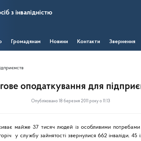
сіб з інвалідністю
о
Громадянам
Новини
Контакти
Звернення
підприємств
ьгове оподаткування для підприє
Опубліковано 18 березня 2011 року о 11:13
живає майже 37 тисяч людей із особливими потребами 
горіч у службу зайнятості звернулися 662 інваліди, 45 і