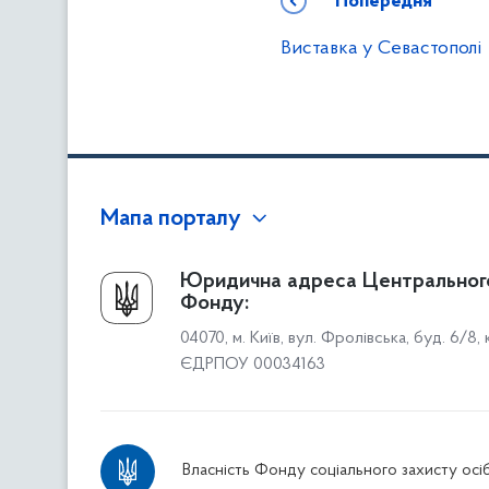
Попередня
Виставка у Севастополі
Мапа порталу
Про Фонд
Юридична адреса Центральног
Фонду:
Керівництво
04070, м. Київ, вул. Фролівська, буд. 6/8,
Структура Фонду
ЄДРПОУ 00034163
Територіальні відділення
Вінницьке відділення
Волинське відділення
Власність Фонду соціального захисту осіб
Дніпропетровське відділення