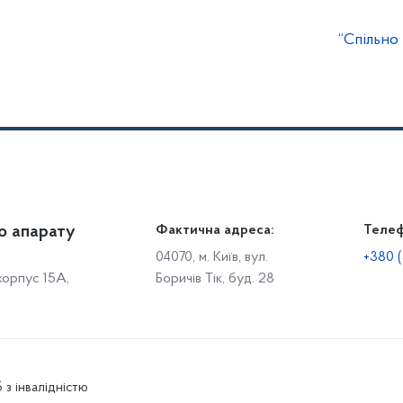
“Спільно
о апарату
Громадянам
Фактична адреса:
Теле
Дія
Доступ до публічної інформації
Робо
04070, м. Київ, вул.
+380 (
 корпус 15А,
Боричів Тік, буд. 28
Звіти щодо роботи із запитами на отримання публічної
С
інформації
Р
Звернення громадян
с
Графік особистого прийому громадян
С
о
Електронне звернення
 з інвалідністю
Р