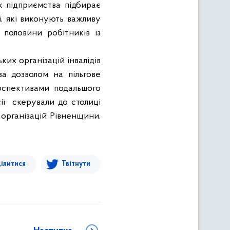
к підприємства підбирає
, які виконують важливу
половини робітників із
ких організацій інвалідів
 за дозволом на пільгове
ерспективами подальшого
ії скерували до столиці
 організацій Рівненщини,
ілитися
Твітнути