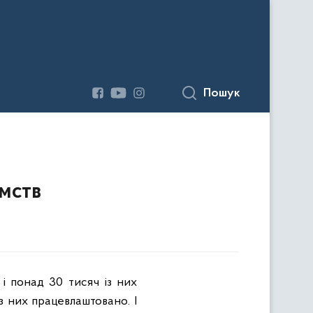
Пошук
мств
і понад 30 тисяч із них
з них працевлаштовано. І