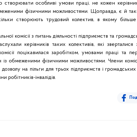
но створювати особливі умови праці, не кожен керівни
меженими фізичними можливостями. Щоправда, є й такі
кільки створюють трудовий колектив, в якому більше 
льної комісії з питань діяльності підприємств та громадсь
аслухали керівників таких колективів, які зверталися
комісії поцікавилася заробітком, умовами праці та п
 із обмеженими фізичними можливостями. Члени коміс
дозволу на пільги для трьох підприємств і громадських
и робітників-інвалідів.
Под