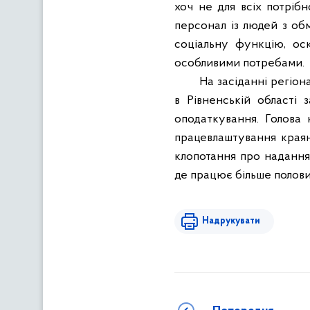
хоч не для всіх потріб
персонал із людей з об
соціальну функцію, ос
особливими потребами.
На засіданні регіона
в Рівненській області з
оподаткування. Голова 
працевлаштування краян
клопотання про надання 
де працює більше половин
Надрукувати