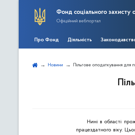
Фонд соціального захисту о
Офіційний вебпортал
Про Фонд
Діяльність
Законодавств
Новини
Пільгове оподаткування для 
Піл
Нині в області про
працездатного віку. Цьо