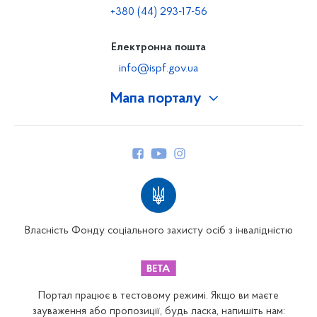
+380 (44) 293-17-56
Електронна пошта
info@ispf.gov.ua
Мапа порталу
Про Фонд
Керівництво
Структура Фонду
Територіальні відділення
Вінницьке відділення
Волинське відділення
Власність Фонду соціального захисту осіб з інвалідністю
Дніпропетровське відділення
Донецьке відділення
Житомирське відділення
Портал працює в тестовому режимі. Якщо ви маєте
Закарпатське відділення
зауваження або пропозиції, будь ласка, напишіть нам: