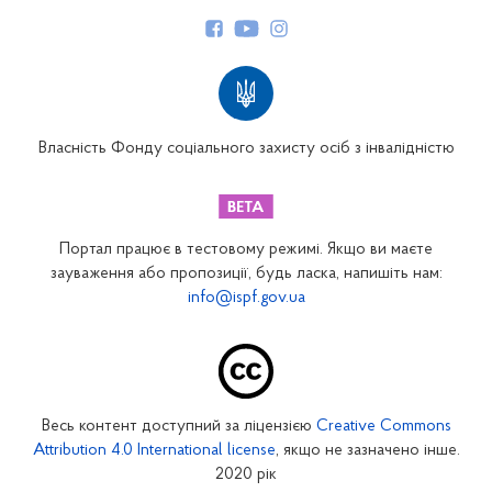
Керівництво
Структура Фонду
Територіальні відділення
Вінницьке відділення
Волинське відділення
Власність Фонду соціального захисту осіб з інвалідністю
Дніпропетровське відділення
Донецьке відділення
Житомирське відділення
Портал працює в тестовому режимі. Якщо ви маєте
Закарпатське відділення
зауваження або пропозиції, будь ласка, напишіть нам:
info@ispf.gov.ua
Запорізьке відділення
Івано-Франківське відділення
Київське міське відділення
Київське обласне відділення
Весь контент доступний за ліцензією
Creative Commons
Кіровоградське відділення
Attribution 4.0 International license
, якщо не зазначено інше.
Луганське відділення
2020 рік