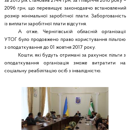
за 2015 рік становив 2744 грн, за І півріччя 2016 року –
2096 грн, що перевищує законодавчо встановлений
розмір мінімальної заробітної плати. Заборгованість
із виплати заробітної плати відсутня.
А отже, Чернігівській обласній організації
УТОГ було продовжено право користування пільгою
з оподаткування до 01 жовтня 2017 року.
Кошти, які будуть отримані за рахунок пільги з
оподаткування організація зможе витратити на
соціальну реабілітацію осіб з інвалідністю.