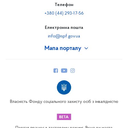
Телефон
+380 (44) 293-17-56
Електронна пошта
info@ispf.gov.ua
Мапа порталу
Про Фонд
Керівництво
Структура Фонду
Територіальні відділення
Вінницьке відділення
Волинське відділення
Власність Фонду соціального захисту осіб з інвалідністю
Дніпропетровське відділення
Донецьке відділення
Житомирське відділення