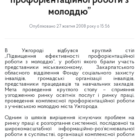
профорієнтаційної роботи з
молоддю”
Опубліковано 27 жовтня 2008 року о 15:56
В Ужгороді відбувся круглий стіл
„Підвищення ефективності профорієнтаційної
роботи з молоддю”, у роботі якого брали участь
представники міськвиконкому, Закарпатського
обласного відділення Фонду соціального захисту
інвалідів, громадські організації інвалідів,
представники працедавців та навчальних закладів.
Мета проведення круглого столу – сприяння
узгодженню ринку освітніх послуг і ринку праці,
проведення комплексної профорієнтаційної роботи
з учнівською молоддю міста Ужгорода.
Одним із шляхів вирішення існуючих проблем на
ринку праці є розгортання системної, послідовної та
широкомасштабної інформаційно-роз’яснювальної
роботи в суспільстві, організації комплексної роботи