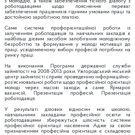
з молоддю, а також забезпечення тісного діалогу з
роботодавцями щодо пояснення переваг
забезпечення працівників гідними умовами праці та
достойною заробітною платою.
Саме система профорієнтаційної роботи із
залученням роботодавців та навчальних закладів є
найбільш дієвим засобом запобігання молодіжному
безробіттю та формування у молоді мотивації до
праці, усвідомленому виборі професій потрібних на
ринку праці.
На виконання Програми державної служби
зайнятості на 2008-2013 роки, Ужгородський міський
центр зайнятості сприяє проведенню інформаційно-
роз’яснювальної роботи щодо професійної орієнтації
молоді через масові заходи, а саме: Ярмарок
вакансій, Презентація професій, Презентація
роботодавця.
У результаті ділових відносин між школою,
навчальними закладами професійної освіти та
роботодавцями збережуться цілісність системи
професійної орієнтації населення. Адже за своїм
призначенням професійна орієнтація є складовою