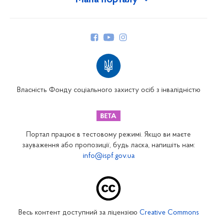
Мапа порталу
Про Фонд
Керівництво
Структура Фонду
Територіальні відділення
Вінницьке відділення
Волинське відділення
Власність Фонду соціального захисту осіб з інвалідністю
Дніпропетровське відділення
Донецьке відділення
Житомирське відділення
Портал працює в тестовому режимі. Якщо ви маєте
Закарпатське відділення
зауваження або пропозиції, будь ласка, напишіть нам:
info@ispf.gov.ua
Запорізьке відділення
Івано-Франківське відділення
Київське міське відділення
Київське обласне відділення
Весь контент доступний за ліцензією
Creative Commons