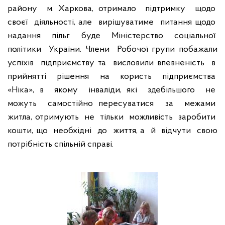
району
м. Харкова, отримало
підтримку
щодо
своєї
діяльності, але
вирішуватиме
питання щодо
надання
пільг
буде
Міністерство
соціальної
політики
України. Члени
Робочої групи побажали
успіхів
підприємству та
висловили впевненість
в
прийнятті
рішення
на
користь
підприємства
«Ніка», в
якому
інваліди, які
здебільшого
не
можуть
самостійно пересуватися
за
межами
житла, отримують
не
тільки
можливість
заробити
кошти, що
необхідні
до
життя, а
й
відчути
свою
потрібність спільній справі.