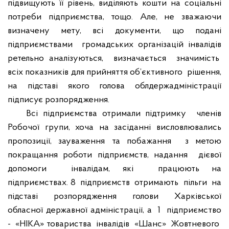
підвищують її рівень, виділяють кошти на соціальні
потреби підприємства, тощо. Але, не зважаючи
визначену мету, всі документи, що подані
підприємствами
громадських організацій інвалідів
ретельно аналізуються,
визначається
значимість
всіх показників для прийняття об’єктивного
рішення,
на підставі якого голова облдержадміністрації
підписує розпорядження.
Всі підприємства отримали підтримку
членів
Робочої групи, хоча на засіданні висловлювались
пропозиції, зауваження та побажання
з метою
покращання роботи підприємств, надання
дієвої
допомоги
інвалідам, які
працюють на
підприємствах. 8
підприємств
отримають
пільги
на
підставі
розпорядження
голови
Харківської
обласної державної адміністрації, а
1
підприємство
-
«НІКА» товариства
інвалідів
«Шанс»
Жовтневого