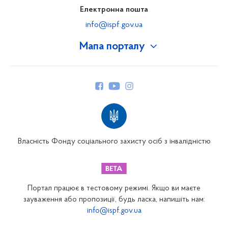
Електронна пошта
info@ispf.gov.ua
Мапа порталу
Про Фонд
Керівництво
Структура Фонду
Територіальні відділення
Вінницьке відділення
Волинське відділення
Власність Фонду соціального захисту осіб з інвалідністю
Дніпропетровське відділення
Донецьке відділення
Житомирське відділення
Портал працює в тестовому режимі. Якщо ви маєте
Закарпатське відділення
зауваження або пропозиції, будь ласка, напишіть нам:
info@ispf.gov.ua
Запорізьке відділення