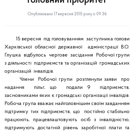
головний пріоритет
Опубліковано 17 вересня 2015 року о 09:36
15 вересня
під головуванням
заступника голови
Харківської обласної державної
адміністрації В.О.
Глушка
відбулось
чергове
засідання
Робочої групи
з діяльності
підприємств та організацій
громадських
організацій
інвалідів.
Члени
Робочої групи
розглянули заяви
про
надання
пільг, що
подали 9
підприємств,
засновниками яких є громадські організації інвалідів.
Робоча група вважає найголовнішим своїм завданням
підтримку тих підприємств, що
постійно стабільно
працюють, працевлаштовують осіб з інвалідністю,
підтримують достатній рівень заробітної плати та