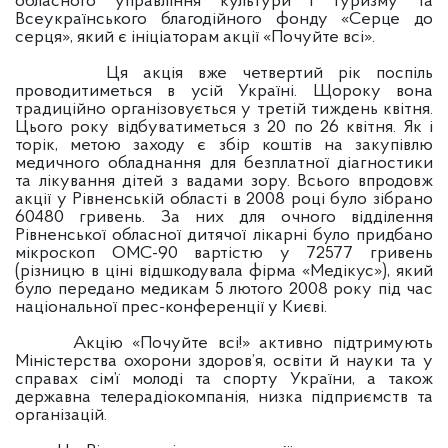
обласного управління культури і туризму та
Всеукраїнського благодійного фонду «Серце до
серця», який є ініціаторам акції «Почуйте всі».
Ця акція вже четвертий рік поспіль
проводитиметься в усій Україні. Щороку вона
традиційно організовується у третій тиждень квітня.
Цього року відбуватиметься з 20 по 26 квітня. Як і
торік, метою заходу є збір коштів на закупівлю
медичного обладнання для безплатної діагностики
та лікування дітей з вадами зору. Всього впродовж
акції у Рівненській області в 2008 році було зібрано
60480 гривень. За них для очного відділення
Рівненської обласної дитячої лікарні було придбано
мікроскоп ОМС-90 вартістю у 72577 гривень
(різницю в ціні відшкодувала фірма «Медікус»), який
було передано медикам 5 лютого 2008 року під час
національної прес-конференції у Києві.
Акцію «Почуйте всі!» активно підтримують
Міністерства охорони здоров’я, освіти й науки та у
справах сім’ї молоді та спорту України, а також
державна телерадіокомпанія, низка підприємств та
організацій.