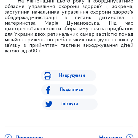
На Рівненщині цього року її координуватиме
обласне управління охорони здоров’я і, зокрема,
заступник начальника управління охорони здоров'я
облдержадміністрації з питань дитинства і
материнства Марія Думановська. Під час
цьогорічної акції кошти збиратимуться на придбання
для України двох ретинальних камер вартістю понад
мільйон гривень, потреба в яких нині дуже велика у
зв’язку з прийняттям тактики виходжування дітей
вагою від 500 г.
Надрукувати
Поділитися
Твітнути
Попередня
Наступна