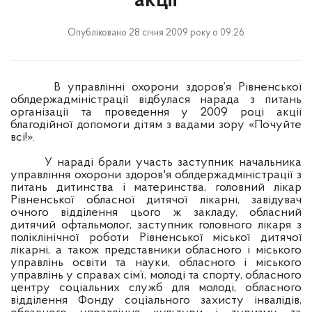
акції
Опубліковано 28 січня 2009 року о 09:26
В управлінні охорони здоров’я Рівненської
облдержадміністрації відбулася нарада з питань
організації та проведення у 2009 році акції
благодійної допомоги дітям з вадами зору «Почуйте
всі!».
У нараді брали участь заступник начальника
управління охорони здоров'я облдержадміністрації з
питань дитинства і материнства, головний лікар
Рівненської обласної дитячої лікарні, завідувач
очного відділення цього ж закладу, обласний
дитячий офтальмолог, заступник головного лікаря з
поліклінічної роботи Рівненської міської дитячої
лікарні, а також представники обласного і міського
управлінь освіти та науки, обласного і міського
управлінь у справах сім’ї, молоді та спорту, обласного
центру соціальних служб для молоді, обласного
відділення Фонду соціального захисту інвалідів,