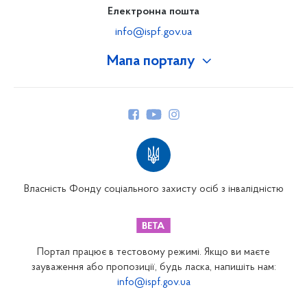
Електронна пошта
info@ispf.gov.ua
Мапа порталу
Про Фонд
Керівництво
Структура Фонду
Територіальні відділення
Вінницьке відділення
Волинське відділення
Власність Фонду соціального захисту осіб з інвалідністю
Дніпропетровське відділення
Донецьке відділення
Житомирське відділення
Портал працює в тестовому режимі. Якщо ви маєте
Закарпатське відділення
зауваження або пропозиції, будь ласка, напишіть нам:
info@ispf.gov.ua
Запорізьке відділення