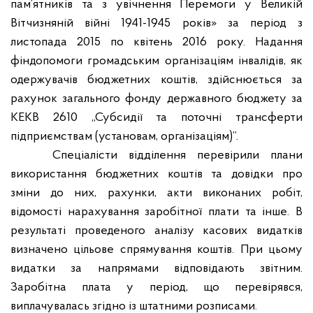
пам’ятників та з увічнення Перемоги у Великій
Вітчизняній війні 1941-1945 років» за період з
листопада 2015 по квітень 2016 року. Надання
фіндопомоги громадським організаціям інвалідів, як
одержувачів бюджетних коштів, здійснюється за
рахунок загального фонду державного бюджету за
КЕКВ 2610 „Субсидії та поточні трансферти
підприємствам (установам, організаціям)”.
Спеціалісти відділення перевірили плани
використання бюджетних коштів та довідки про
зміни до них, рахунки, акти виконаних робіт,
відомості нарахування заробітної плати та інше. В
результаті проведеного аналізу касових видатків
визначено цільове спрямування коштів. При цьому
видатки за напрямами відповідають звітним.
Заробітна плата у період, що перевірявся,
виплачувалась згідно із штатними розписами.