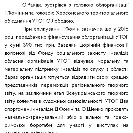
О.Ракша зустрівся з головою облорганізації
Г.Фоміним та головою Херсонського територіального
об’єднання УТОГ О.Лободою.
При спілкуванні Г.Фомін зазначив, що у 2016
році передбачено фінансування облорганізації УТОГ
у сумі 390 тис. грн. Завдяки щорічній фінансовій
допомозі від Фонду соціального захисту інвалідів
обласна організація УТОГ відчуває моральну та
матеріальну підтримку інвалідів по слуху в області.
Зараз організація готується відрядити своїх кращих
представників, переможців регіонального творчого
звіту, на заключний етап Всеукраїнського творчого
звіту колективів художньої самодіяльності
УТОГ. Два
спортсмени-інваліди Д.Фомін та О.Шейко проходять
навчально-тренувальний збір з вільної та греко-
римської боротьби для участі у виступах на