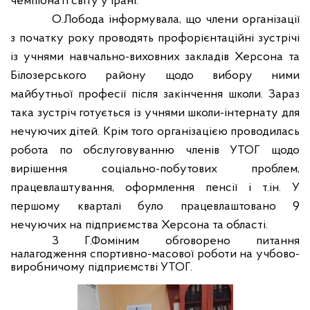
чемпіонаті світу у Ірані.
О.Лобода інформувала, що члени організації
з початку року проводять профорієнтаційні зустрічі
із учнями навчально-виховних закладів Херсона та
Білозерського району щодо вибору ними
майбутньої професії після закінчення школи. Зараз
така зустріч готується із учнями школи-інтернату для
нечуючих дітей. Крім того організацією проводилась
робота по обслуговуванню членів УТОГ щодо
вирішення соціально-побутових проблем,
працевлаштування, оформлення пенсії і т.ін. У
першому кварталі було працевлаштовано 9
нечуючих на підприємства Херсона та області.
З Г.Фоміним обговорено питання
налагодження спортивно-масової роботи на учбово-
виробничому підприємстві УТОГ.