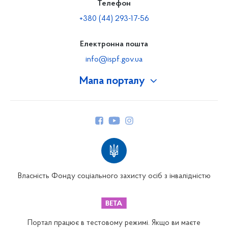
Телефон
+380 (44) 293-17-56
Електронна пошта
info@ispf.gov.ua
Мапа порталу
Про Фонд
Керівництво
Структура Фонду
Територіальні відділення
Вінницьке відділення
Волинське відділення
Власність Фонду соціального захисту осіб з інвалідністю
Дніпропетровське відділення
Донецьке відділення
Житомирське відділення
Портал працює в тестовому режимі. Якщо ви маєте