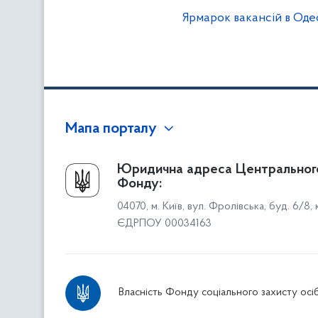
Ярмарок вакансій в Оде
Мапа порталу
Про Фонд
Юридична адреса Центральног
Фонду:
Керівництво
04070, м. Київ, вул. Фролівська, буд. 6/8,
Структура Фонду
ЄДРПОУ 00034163
Територіальні відділення
Вінницьке відділення
Волинське відділення
Власність Фонду соціального захисту осіб
Дніпропетровське відділення
Донецьке відділення