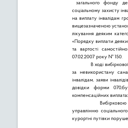
загального фонду д
соціальному захисту інва
на виплату інвалідам гр
вищезазначеною установ
лікування деяким катег
«Порядку виплати деяким
та вартості самостійно
07.02.2007 року № 150.
В ході вибірково
за невикористану сана
інвалідам, заяви інвалід
довідки форми 070,бу
компенсаційних виплатах
Вибірковою
управлінню соціальног
курортні путівки поруше