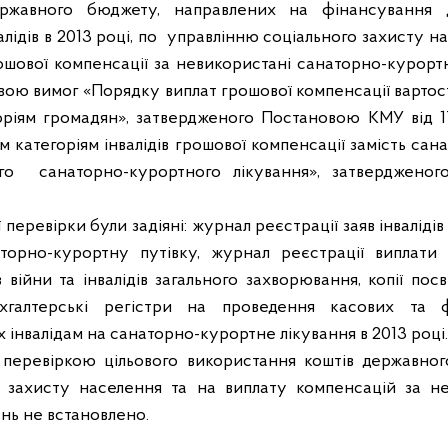
ержавного бюджету, направлених на фінансування
лідів в 2013 році, по
управлінню соціального захисту на
ошової компенсації за невикористані санаторно-курорт
ою вимог «Порядку виплат грошової компенсації вартос
оріям громадян», затвердженого Постановою КМУ від 
 категоріям інвалідів грошової компенсації замість сан
го
санаторно-курортного лікування», затверджен
ї перевірки були задіяні: журнал реєстрації заяв інваліді
торно-курортну путівку, журнал реєстрації виплати 
ів війни та інвалідів загального захворювання, копії посв
хгалтерські регістри на проведення касових та 
 інвалідам на санаторно-курортне лікування в 2013 році.
 перевіркою цільового використання коштів державно
о захисту населення та на виплату компенсацій за не
нь не встановлено.