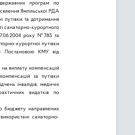
 державних програм по
селення Ямпільської РДА
ні путівки та дотримання
ті санаторно-курортного
17.06.2004 року №785 та
аторно-курортної путівки
ого Постановою КМУ від
в
на виплату компенсацій
компенсацій за путівки
ідчень інвалідів, медичні
фактичних видатків по
го бюджету направлених
використані санаторно-