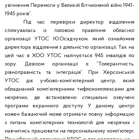
увічнення Перемоги у Великій Вітчизняній війні 1941-
1945 років”.
Під час перевірки директор відділення
спілкувалась із головою правління обласної
організації УТОС Ю.Осадчуком, який ознайомив
директора відділення з діяльністю організації. Так на
цей час в ХОО УТОС налічується 945 інвалідів по
зору. Девізом організації є “Толерантність,
рівноправність та інтеграція”. При Херсонській
УТОС діє учбово-комп’ютерний центр, який
обладнаний комп’ютерними тифлокомплексами для
незрячих, де встановлено спеціальні озвучені
програми екранного доступу. У даному центрі
кожен бажаючий може отримати повну інформацію
з питань комп’ютерних технологій для незрячих і
навчитись працювати на персональному комп’ютері.