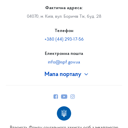
Фактична адреса:
04070, м. Київ, вул. Боричів Тік, буд. 28
Телефон
+380 (44) 293-17-56
Електронна пошта
info@ispf.gov.ua
Мапа порталу
Про Фонд
Керівництво
Структура Фонду
Територіальні відділення
Вінницьке відділення
Волинське відділення
Власність Фонду соціального захисту осіб з інвалідністю