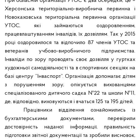
При обласній організації УТОС є два осередки, це –
Херсонська територіально-виробнича первинна і
Новокаховська територіальна первинна організації
УТОС, які займаються оздоровленням,
працевлаштуванням інвалідів, їх дозвіллям. Так у 2015
році оздоровилося та відпочило 87 членів УТОС та
ветеранів учбово-виробничого підприємства.
Інваліди по зору проводять своє дозвілля у гуртках
художньої самодіяльності та в спортивних секціях на
базі центру “Інваспорт”. Організація допомагає дітям
з порушенням зору, опікується вихованцями
спеціалізованого дитячого садка №22 та школи №11,
де, відповідно, виховуються і вчаться 125 та 195 дітей.
Працівники відділення ознайомились із
бухгалтерськими документами, перевірили
достовірність наданої інформації, правильність
підготовки звітної документації та зробили висновок,