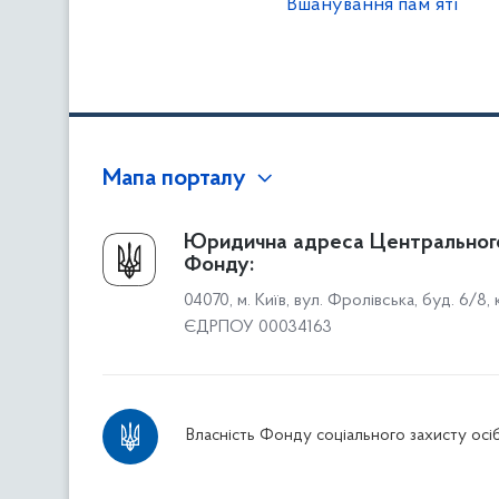
Вшанування пам`яті
Мапа порталу
Про Фонд
Юридична адреса Центральног
Фонду:
Керівництво
04070, м. Київ, вул. Фролівська, буд. 6/8,
Структура Фонду
ЄДРПОУ 00034163
Територіальні відділення
Вінницьке відділення
Волинське відділення
Власність Фонду соціального захисту осіб
Дніпропетровське відділення
Донецьке відділення