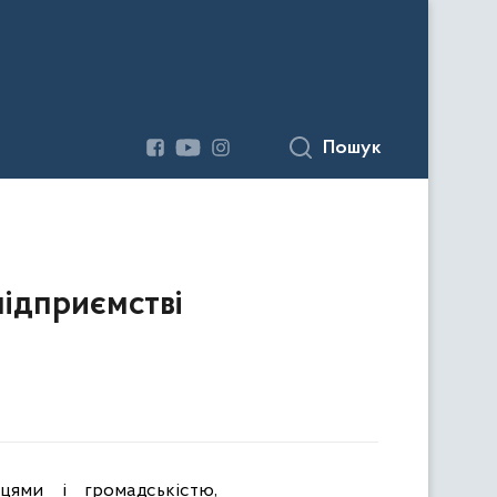
Пошук
ідприємстві
вцями і громадськістю,