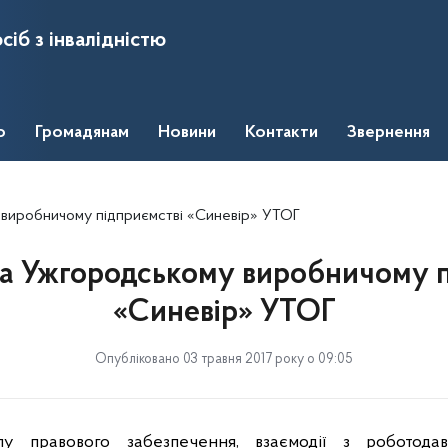
сіб з інвалідністю
о
Громадянам
Новини
Контакти
Звернення
 виробничому підприємстві «Синевір» УТОГ
на Ужгородському виробничому п
«Синевір» УТОГ
Опубліковано 03 травня 2017 року о 09:05
ілу правового забезпечення, взаємодії з роботода