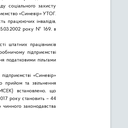
нду соціального захисту
риємство «Синевір» УТОГ.
ть працюючих інвалідів,
25.03.2002 року № 169, в
сті штатних працівників
виробничому підприємстві
я податковими пільгами
 підприємстві «Синевір»
о прийом та звільнення
 МСЕК) встановлено, що
 2017 року становить – 44
до чинного законодавства