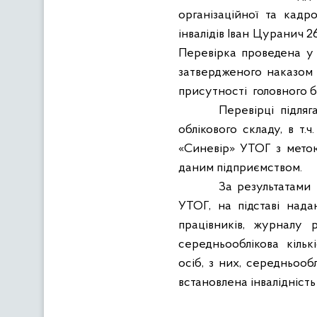
організаційної та кадр
інвалідів Іван Цуранич 
Перевірка проведена у 
затвердженого наказом М
присутності
головного 
Перевірці підляг
облікового складу, в т.
«Синевір» УТОГ з мето
даним підприємством.
За результатами
УТОГ, на підставі над
працівників, журналу 
середньооблікова
кільк
осіб, з них, середньооб
встановлена інвалідність 