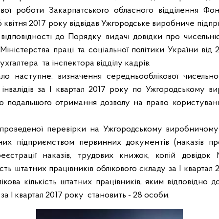
ової роботи Закарпатського обласного відділення Фо
26 квітня 2017 року відвідав Ужгородське виробниче підп
відповідності до Порядку видачі довідки про чисельніс
іністерства праці та соціальної політики України від 
бухгалтера
та інспектора відділу кадрів.
ало наступне:
визначення
середньооблікової чисельно
ч. інвалідів за І квартал 2017 року по Ужгородському 
ю подальшого отримання дозволу на право користуванн
 проведеної перевірки на Ужгородському виробничому
аних підприємством первинних документів (наказів пр
реєстрації наказів, трудових книжок, копій довідок
ість штатних працівників облікового складу за І квартал
лікова кількість штатних працівників, яким відповідно 
за І квартал 2017 року
становить - 28 особи.